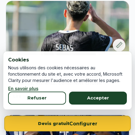
📏
Cookies
GUIDE
Nous utilisons des cookies nécessaires au
fonctionnement du site et, avec votre accord, Microsoft
Guide des tailles maillots de foot :
Clarity pour mesurer l'audience et améliorer les pages.
adultes, enfants, comment choisir ?
En savoir plus
Lire →
Refuser
Accepter
Configurer
Devis gratuit