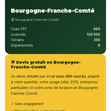
Bourgogne-Franche-Comté
🏆 Bourgogne-Franche-Comté
Clubs FFF
990
Licenciés
126 600
Terrains
365
Départements
8
💬 Devis gratuit en Bourgogne-
Franche-Comté
Un devis détaillé par email
sous 48h ouvrés
, adapté
à votre quantité, votre usage (club, EVG, entreprise,
particulier) et votre zone de livraison en Bourgogne-
Franche-Comté.
✓ Sans engagement