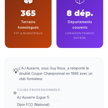
365
8 dép.
Terrains
Départements
homologués
couverts
FFF & MUNICIPAUX
LIVRAISON FRANCE
ENTIÈRE
L'AJ Auxerre, sous Guy Roux, a remporté le
💡
doublé Coupe-Championnat en 1996 avec un
club formateur.
CLUBS PROFESSIONNELS
⭐
AJ Auxerre (Ligue 1)
Dijon FCO (National)