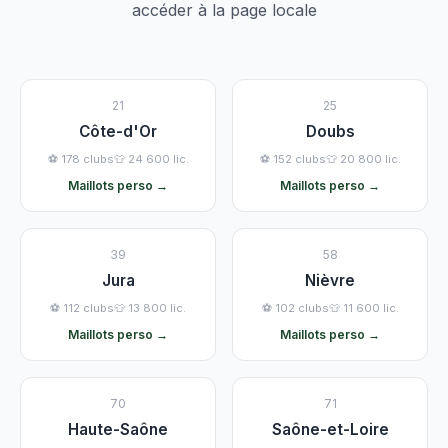
accéder à la page locale
21
25
Côte-d'Or
Doubs
⚽ 178 clubs
👕 24 600 lic.
⚽ 152 clubs
👕 20 800 lic.
Maillots perso →
Maillots perso →
39
58
Jura
Nièvre
⚽ 112 clubs
👕 13 800 lic.
⚽ 102 clubs
👕 11 600 lic.
Maillots perso →
Maillots perso →
70
71
Haute-Saône
Saône-et-Loire