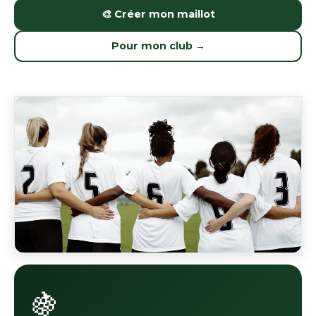
🎨 Créer mon maillot
Pour mon club →
🍇