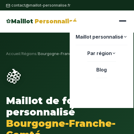
contact@maillot-personnalise.fr
⚽
Maillot
Personnalisé
Maillot personnalisé
Par région
Accueil
/
Régions
/
Bourgogne-Franche-Comté
🍇
Blog
Maillot de foot
personnalisé
Bourgogne-Franche-