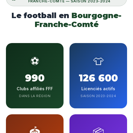
FRANCHE-COMTÉ — SAISON 2023-2024
Le football en
Bourgogne-
Franche-Comté
⚽
👕
990
126 600
Clubs affiliés FFF
Licenciés actifs
DANS LA RÉGION
SAISON 2023-2024
🏟️
📦