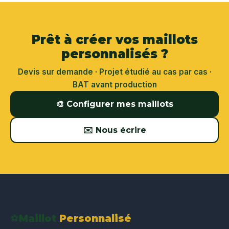
Prêt à créer vos maillots
personnalisés ?
Devis sur demande · Projet étudié au cas par cas ·
BAT avant production
🎨 Configurer mes maillots
✉️ Nous écrire
⚽
Maillot
Personnalisé