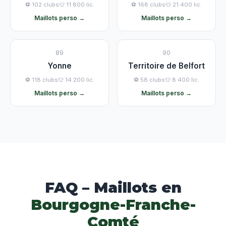
⚽ 102 clubs
👕 11 800 lic.
⚽ 168 clubs
👕 21 400 lic.
Maillots perso →
Maillots perso →
89
90
Yonne
Territoire de Belfort
⚽ 118 clubs
👕 14 200 lic.
⚽ 58 clubs
👕 8 400 lic.
Maillots perso →
Maillots perso →
FAQ – Maillots en
Bourgogne-Franche-
Comté