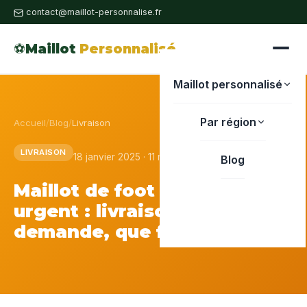
contact@maillot-personnalise.fr
⚽
Maillot
Personnalisé
Maillot personnalisé
Par région
Accueil
/
Blog
/
Livraison
LIVRAISON
18 janvier 2025 · 11 min de lecture
Blog
Maillot de foot personnalisé
urgent : livraison sur
demande, que faire ?