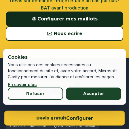
Devis sur demande · Projet étudié au cas par cas ·
BAT avant production
🎨 Configurer mes maillots
✉️ Nous écrire
Cookies
Nous utilisons des cookies nécessaires au
fonctionnement du site et, avec votre accord, Microsoft
Clarity pour mesurer l'audience et améliorer les pages.
⚽
Maillot
Personnalisé
En savoir plus
Refuser
Accepter
Maillots de foot personnalisés sur devis. Clubs, EVG,
entreprises, supporters.
❤️ Par amour du maillot foot personnalisé en France,
Configurer
Devis gratuit
Belgique, Suisse et Luxembourg
⚡ Devis sur demande
📋 BAT avant production