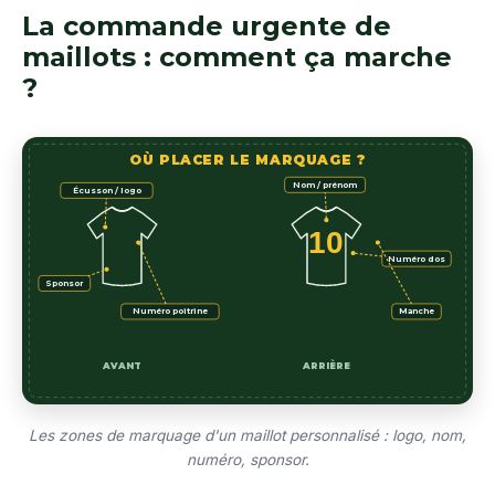
La commande urgente de
maillots : comment ça marche
?
OÙ PLACER LE MARQUAGE ?
Nom / prénom
Écusson / logo
10
Numéro dos
Sponsor
Numéro poitrine
Manche
ARRIÈRE
AVANT
Les zones de marquage d'un maillot personnalisé : logo, nom,
numéro, sponsor.