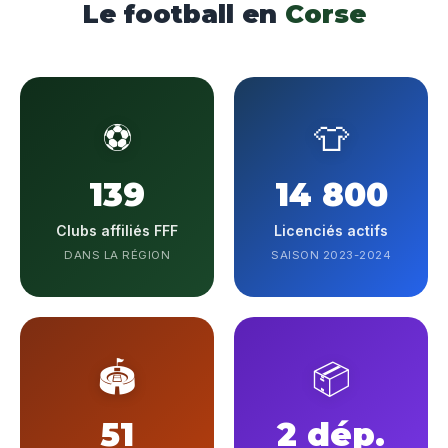
Le football en
Corse
⚽
👕
139
14 800
Clubs affiliés FFF
Licenciés actifs
DANS LA RÉGION
SAISON 2023-2024
🏟️
📦
51
2 dép.