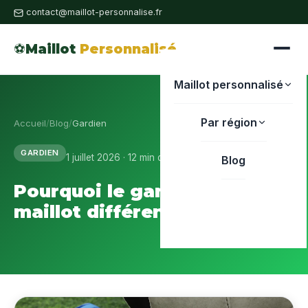
contact@maillot-personnalise.fr
⚽
Maillot
Personnalisé
Maillot personnalisé
Par région
Accueil
/
Blog
/
Gardien
GARDIEN
1 juillet 2026 · 12 min de lecture
Blog
Pourquoi le gardien a un
maillot différent ?