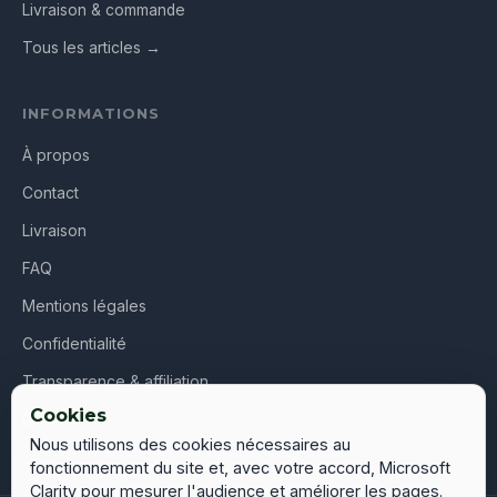
Livraison & commande
Tous les articles →
INFORMATIONS
À propos
Contact
Livraison
FAQ
Mentions légales
Confidentialité
Transparence & affiliation
Cookies
CGV
Nous utilisons des cookies nécessaires au
fonctionnement du site et, avec votre accord, Microsoft
Clarity pour mesurer l'audience et améliorer les pages.