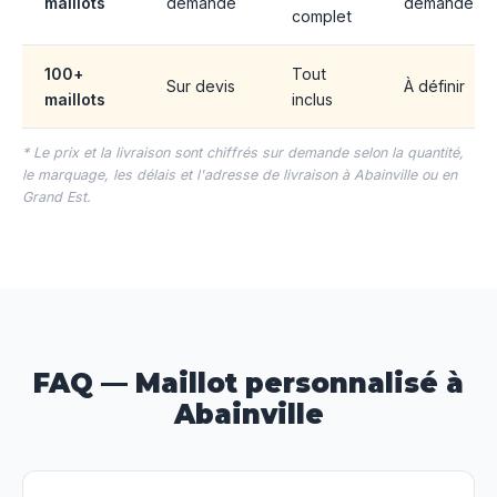
maillots
demande
demande
complet
100+
Tout
Sur devis
À définir
maillots
inclus
* Le prix et la livraison sont chiffrés sur demande selon la quantité,
le marquage, les délais et l'adresse de livraison à Abainville ou en
Grand Est.
FAQ — Maillot personnalisé à
Abainville