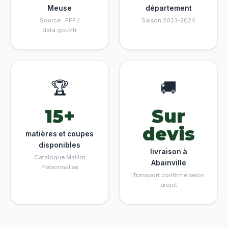
Meuse
département
Source : FFF /
Saison 2023-2024
data.gouv.fr
🏆
🚚
15+
Sur
devis
matières et coupes
disponibles
livraison à
Catalogue Maillot
Abainville
Personnalisé
Transport confirmé selon
projet