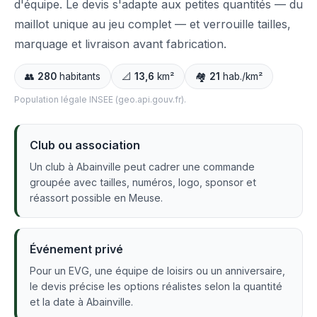
d'équipe. Le devis s'adapte aux petites quantités — du
maillot unique au jeu complet — et verrouille tailles,
marquage et livraison avant fabrication.
👥
280
habitants
📐
13,6
km²
🏘️
21
hab./km²
Population légale INSEE (geo.api.gouv.fr).
Club ou association
Un club à Abainville peut cadrer une commande
groupée avec tailles, numéros, logo, sponsor et
réassort possible en Meuse.
Événement privé
Pour un EVG, une équipe de loisirs ou un anniversaire,
le devis précise les options réalistes selon la quantité
et la date à Abainville.