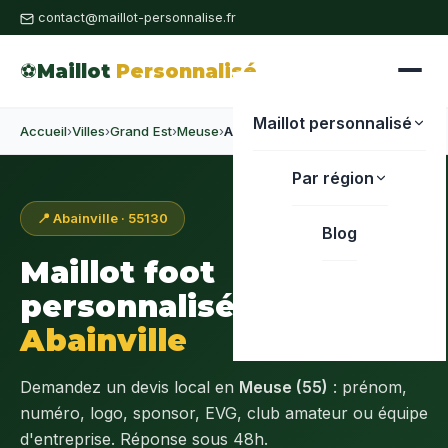
contact@maillot-personnalise.fr
⚽
Maillot
Personnalisé
Maillot personnalisé
Accueil
›
Villes
›
Grand Est
›
Meuse
›
Abainville
Par région
📍 Abainville · 55130
Blog
Maillot foot
personnalisé à
Abainville
Demandez un devis local en
Meuse (55)
: prénom,
numéro, logo, sponsor, EVG, club amateur ou équipe
d'entreprise. Réponse sous 48h.