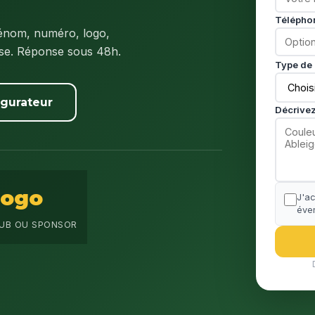
Télépho
énom, numéro, logo,
ise. Réponse sous 48h.
Type de 
igurateur
Décrivez
Logo
J'a
éven
UB OU SPONSOR