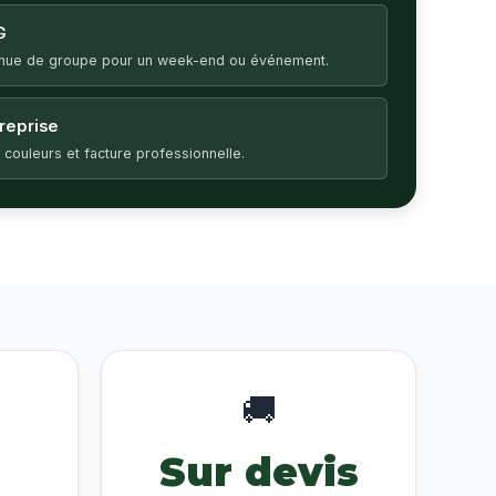
G
enue de groupe pour un week-end ou événement.
treprise
 couleurs et facture professionnelle.
🚚
Sur devis