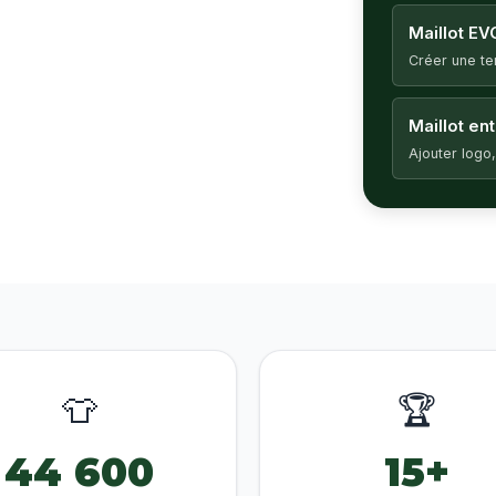
Maillot EV
Créer une t
Maillot en
Ajouter logo,
👕
🏆
44 600
15+