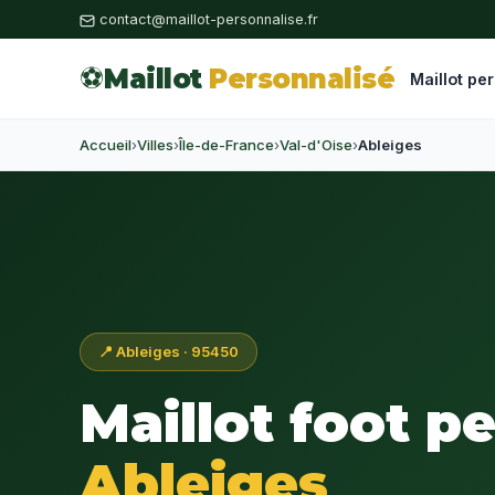
contact@maillot-personnalise.fr
⚽
Maillot
Personnalisé
Maillot pe
Accueil
›
Villes
›
Île-de-France
›
Val-d'Oise
›
Ableiges
📍 Ableiges · 95450
Maillot foot p
Ableiges