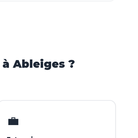
à Ableiges ?
💼