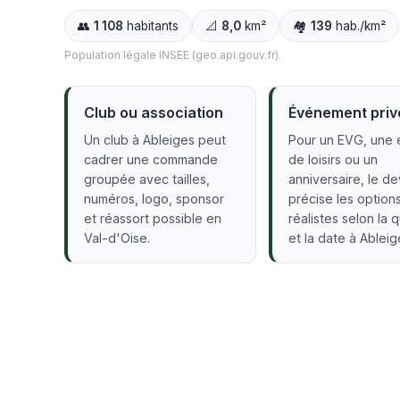
👥
1 108
habitants
📐
8,0
km²
🏘️
139
hab./km²
Population légale INSEE (geo.api.gouv.fr).
Club ou association
Événement priv
Un club à Ableiges peut
Pour un EVG, une 
cadrer une commande
de loisirs ou un
groupée avec tailles,
anniversaire, le de
numéros, logo, sponsor
précise les option
et réassort possible en
réalistes selon la 
Val-d'Oise.
et la date à Ableig