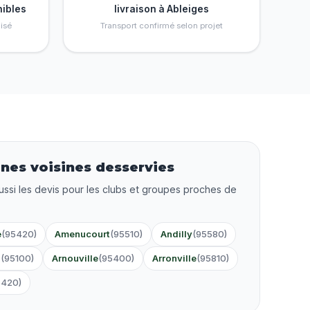
nibles
livraison à Ableiges
isé
Transport confirmé selon projet
es voisines desservies
ussi les devis pour les clubs et groupes proches de
e
(95420)
Amenucourt
(95510)
Andilly
(95580)
l
(95100)
Arnouville
(95400)
Arronville
(95810)
5420)