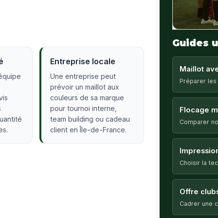
Guides u
é
Entreprise locale
Maillot a
équipe
Une entreprise peut
Préparer les
prévoir un maillot aux
vis
couleurs de sa marque
s
pour tournoi interne,
Flocage ma
quantité
team building ou cadeau
Comparer no
es.
client en Île-de-France.
Impression
Choisir la t
Offre club
Cadrer une c