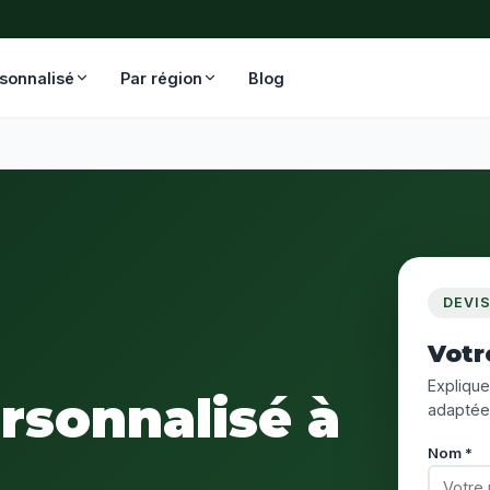
rsonnalisé
Par région
Blog
DEVI
Votr
Expliquez
ersonnalisé à
adaptée
Nom *