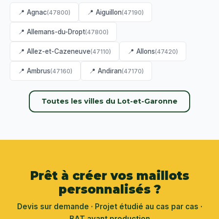
📍 Agnac
📍 Aiguillon
(47800)
(47190)
📍 Allemans-du-Dropt
(47800)
📍 Allez-et-Cazeneuve
📍 Allons
(47110)
(47420)
📍 Ambrus
📍 Andiran
(47160)
(47170)
Toutes les villes du Lot-et-Garonne
Prêt à créer vos maillots
personnalisés ?
Devis sur demande · Projet étudié au cas par cas ·
BAT avant production