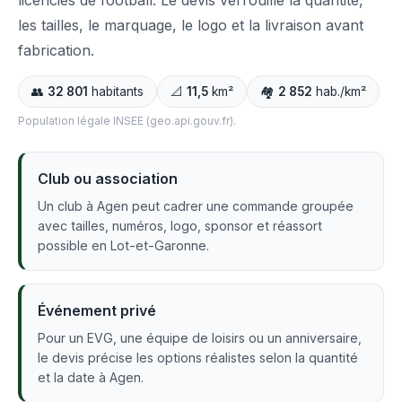
licenciés de football. Le devis verrouille la quantité,
les tailles, le marquage, le logo et la livraison avant
fabrication.
👥
32 801
habitants
📐
11,5
km²
🏘️
2 852
hab./km²
Population légale INSEE (geo.api.gouv.fr).
Club ou association
Un club à Agen peut cadrer une commande groupée
avec tailles, numéros, logo, sponsor et réassort
possible en Lot-et-Garonne.
Événement privé
Pour un EVG, une équipe de loisirs ou un anniversaire,
le devis précise les options réalistes selon la quantité
et la date à Agen.