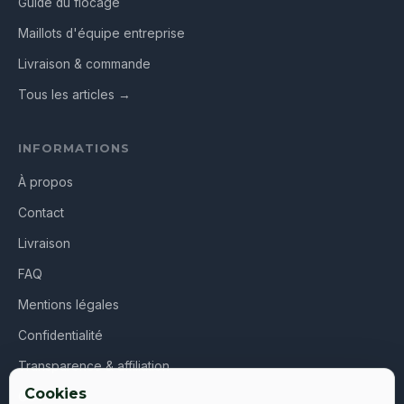
Guide du flocage
Maillots d'équipe entreprise
Livraison & commande
Tous les articles →
INFORMATIONS
À propos
Contact
Livraison
FAQ
Mentions légales
Confidentialité
Transparence & affiliation
Cookies
CGV