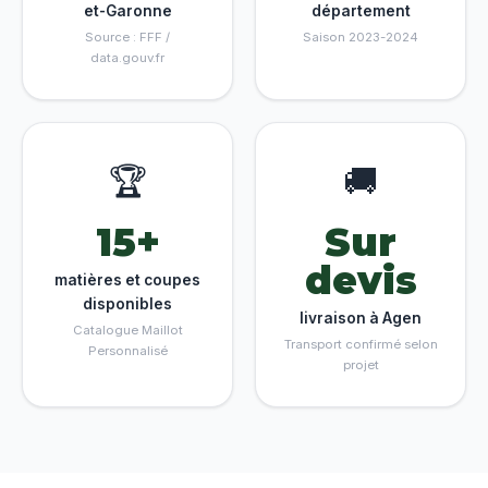
et-Garonne
département
Source : FFF /
Saison 2023-2024
data.gouv.fr
🏆
🚚
15+
Sur
devis
matières et coupes
disponibles
livraison à Agen
Catalogue Maillot
Transport confirmé selon
Personnalisé
projet