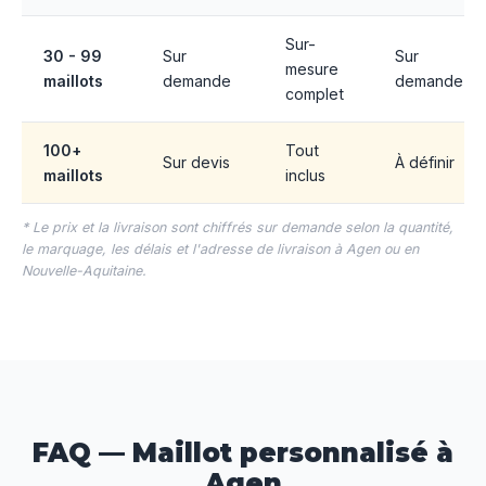
Sur-
30 - 99
Sur
Sur
mesure
maillots
demande
demande
complet
100+
Tout
Sur devis
À définir
maillots
inclus
* Le prix et la livraison sont chiffrés sur demande selon la quantité,
le marquage, les délais et l'adresse de livraison à Agen ou en
Nouvelle-Aquitaine.
FAQ — Maillot personnalisé à
Agen