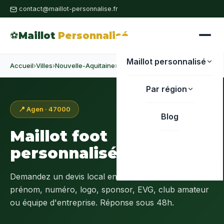
contact@maillot-personnalise.fr
⚽
Maillot
Personnalisé
Maillot personnalisé
Accueil
›
Villes
›
Nouvelle-Aquitaine
›
Lot-et-Garonne
›
Agen
Par région
📍 Agen · 47000
Blog
Maillot foot
personnalisé à
Agen
Demandez un devis local en
Lot-et-Garonne (47)
:
prénom, numéro, logo, sponsor, EVG, club amateur
ou équipe d'entreprise. Réponse sous 48h.