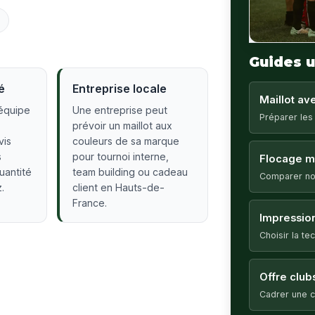
Guides u
é
Entreprise locale
Maillot a
équipe
Une entreprise peut
Préparer les
prévoir un maillot aux
vis
couleurs de sa marque
s
pour tournoi interne,
Flocage ma
quantité
team building ou cadeau
Comparer no
.
client en Hauts-de-
France.
Impression
Choisir la t
Offre club
Cadrer une c