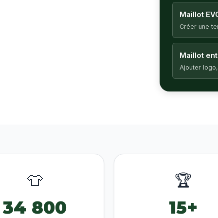
Maillot EV
Créer une t
Maillot en
Ajouter logo,
👕
🏆
34 800
15+