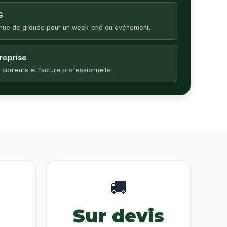
G
enue de groupe pour un week-end ou événement.
treprise
 couleurs et facture professionnelle.
🚚
Sur devis