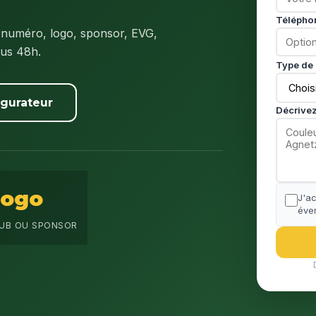
Télépho
numéro, logo, sponsor, EVG,
ous 48h.
Type de 
igurateur
Décrivez
Logo
J'a
éven
UB OU SPONSOR