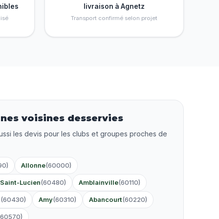
nibles
livraison à Agnetz
isé
Transport confirmé selon projet
es voisines desservies
ussi les devis pour les clubs et groupes proches de
90)
Allonne
(60000)
-Saint-Lucien
(60480)
Amblainville
(60110)
t
(60430)
Amy
(60310)
Abancourt
(60220)
(60570)