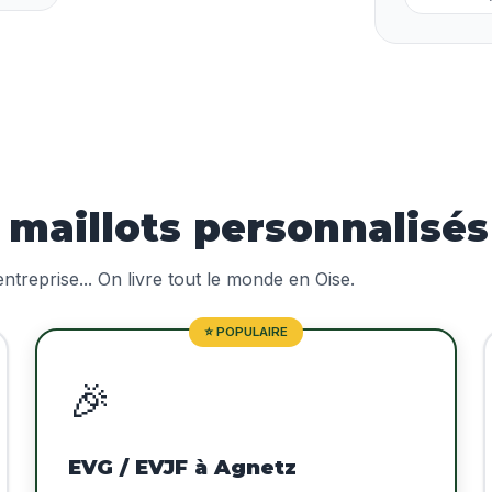
aillots personnalisés
treprise... On livre tout le monde en Oise.
⭐ POPULAIRE
🎉
EVG / EVJF à Agnetz