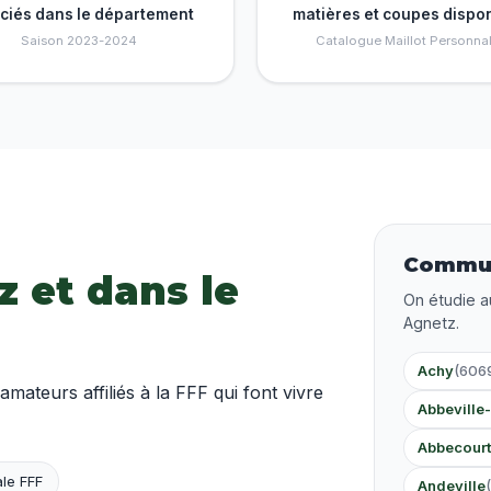
nciés dans le département
matières et coupes dispo
Saison 2023-2024
Catalogue Maillot Personnal
Commun
z et dans le
On étudie a
Agnetz.
Achy
(606
teurs affiliés à la FFF qui font vivre
Abbeville
Abbecour
le FFF
Andeville