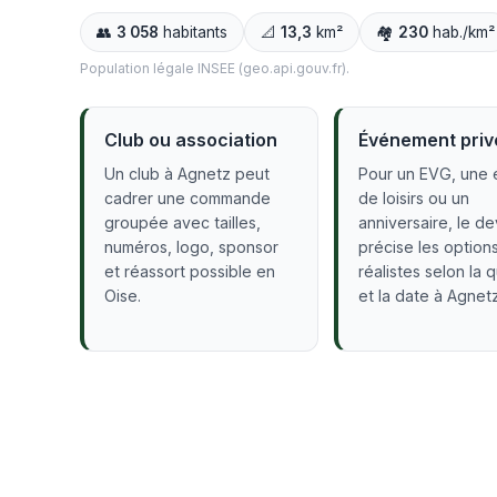
👥
3 058
habitants
📐
13,3
km²
🏘️
230
hab./km²
Population légale INSEE (geo.api.gouv.fr).
Club ou association
Événement priv
Un club à Agnetz peut
Pour un EVG, une 
cadrer une commande
de loisirs ou un
groupée avec tailles,
anniversaire, le de
numéros, logo, sponsor
précise les option
et réassort possible en
réalistes selon la 
Oise.
et la date à Agnetz