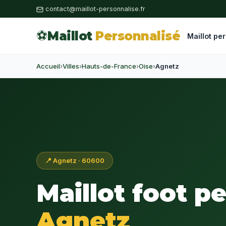
contact@maillot-personnalise.fr
⚽
Maillot
Personnalisé
Maillot pe
Accueil
›
Villes
›
Hauts-de-France
›
Oise
›
Agnetz
📍 Agnetz · 60600
Maillot foot p
Agnetz