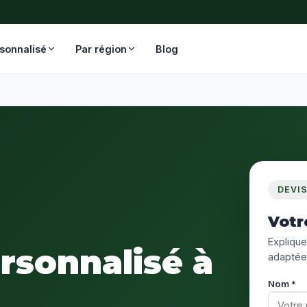
rsonnalisé
Par région
Blog
DEVI
Votr
Expliquez
ersonnalisé à
adaptée
Nom *