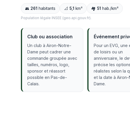
👥
261
habitants
📐
5,1
km²
🏘️
51
hab./km²
Population légale INSEE (geo.api.gouv.fr).
Club ou association
Événement priv
Un club à Airon-Notre-
Pour un EVG, une 
Dame peut cadrer une
de loisirs ou un
commande groupée avec
anniversaire, le de
tailles, numéros, logo,
précise les option
sponsor et réassort
réalistes selon la 
possible en Pas-de-
et la date à Airon
Calais.
Dame.