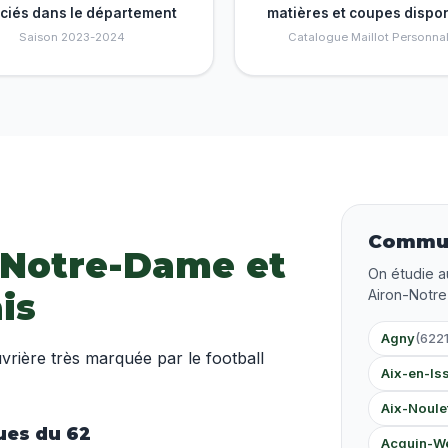
nciés dans le département
matières et coupes dispo
Saison 2023-2024
Catalogue Maillot Personnal
Commun
n-Notre-Dame et
On étudie a
is
Airon-Notr
Agny
(6221
vrière très marquée par le football
Aix-en-Iss
Aix-Noule
ues du 62
Acquin-W