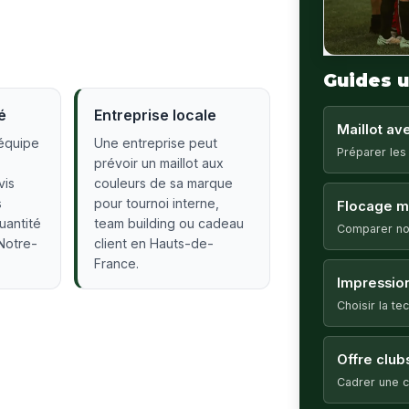
Guides u
é
Entreprise locale
Maillot a
équipe
Une entreprise peut
Préparer les
prévoir un maillot aux
vis
couleurs de sa marque
s
pour tournoi interne,
Flocage ma
quantité
team building ou cadeau
Comparer no
-Notre-
client en Hauts-de-
France.
Impression
Choisir la t
Offre club
Cadrer une c