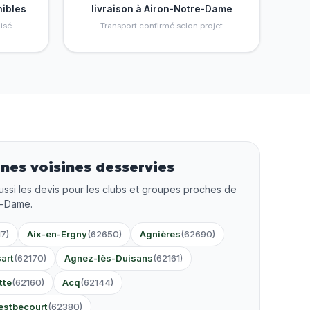
nibles
livraison à Airon-Notre-Dame
isé
Transport confirmé selon projet
es voisines desservies
ussi les devis pour les clubs et groupes proches de
e-Dame.
7)
Aix-en-Ergny
(62650)
Agnières
(62690)
art
(62170)
Agnez-lès-Duisans
(62161)
tte
(62160)
Acq
(62144)
estbécourt
(62380)