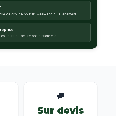
G
enue de groupe pour un week-end ou événement.
treprise
 couleurs et facture professionnelle.
🚚
Sur devis