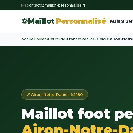
contact@maillot-personnalise.fr
⚽
Maillot
Personnalisé
Maillot pe
Accueil
›
Villes
›
Hauts-de-France
›
Pas-de-Calais
›
Airon-Notr
📍 Airon-Notre-Dame · 62180
Maillot foot p
Airon-Notre-