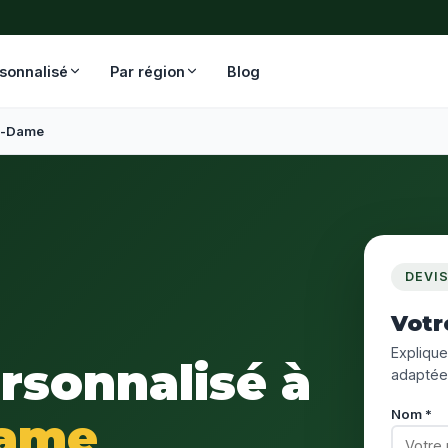
rsonnalisé
Par région
Blog
e-Dame
DEVI
Votr
Expliquez
ersonnalisé à
adaptée
Nom *
Dame