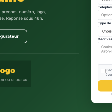
Télépho
: prénom, numéro, logo,
ise. Réponse sous 48h.
Type de 
igurateur
Décrivez
Logo
J'a
éven
UB OU SPONSOR