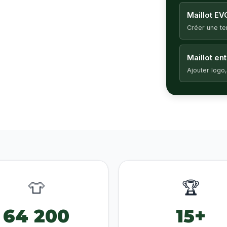
Maillot EV
Créer une t
Maillot en
Ajouter logo,
👕
🏆
64 200
15+