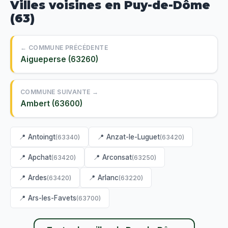
Villes voisines en Puy-de-Dôme
(63)
← COMMUNE PRÉCÉDENTE
Aigueperse (63260)
COMMUNE SUIVANTE →
Ambert (63600)
📍 Antoingt
📍 Anzat-le-Luguet
(63340)
(63420)
📍 Apchat
📍 Arconsat
(63420)
(63250)
📍 Ardes
📍 Arlanc
(63420)
(63220)
📍 Ars-les-Favets
(63700)