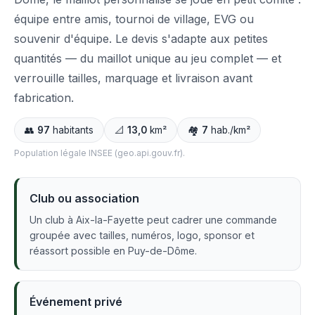
équipe entre amis, tournoi de village, EVG ou
souvenir d'équipe. Le devis s'adapte aux petites
quantités — du maillot unique au jeu complet — et
verrouille tailles, marquage et livraison avant
fabrication.
👥
97
habitants
📐
13,0
km²
🏘️
7
hab./km²
Population légale INSEE (geo.api.gouv.fr).
Club ou association
Un club à Aix-la-Fayette peut cadrer une commande
groupée avec tailles, numéros, logo, sponsor et
réassort possible en Puy-de-Dôme.
Événement privé