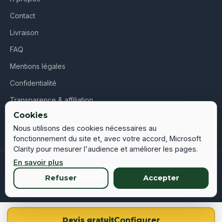
Contact
Livraison
FAQ
Mentions légales
Confidentialité
Transparence & affiliation
Cookies
CGV
Nous utilisons des cookies nécessaires au
fonctionnement du site et, avec votre accord, Microsoft
Clarity pour mesurer l'audience et améliorer les pages.
En savoir plus
© 2026 Maillot Personnalisé – Tous droits réservés
Spécialiste du
maillot foot personnalisé
en France, Belgique,
Refuser
Accepter
Suisse et Luxembourg
Configurer
Devis gratuit