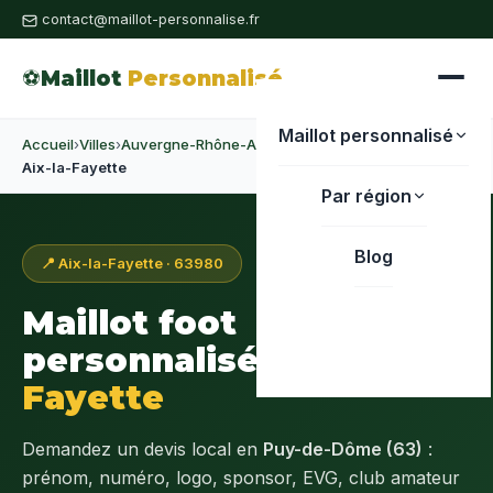
contact@maillot-personnalise.fr
⚽
Maillot
Personnalisé
Maillot personnalisé
Accueil
›
Villes
›
Auvergne-Rhône-Alpes
›
Puy-de-Dôme
›
Aix-la-Fayette
Par région
Blog
📍 Aix-la-Fayette · 63980
Maillot foot
personnalisé à
Aix-la-
Fayette
Demandez un devis local en
Puy-de-Dôme (63)
:
prénom, numéro, logo, sponsor, EVG, club amateur