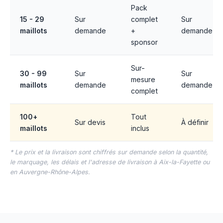
Pack
15 - 29
Sur
complet
Sur
maillots
demande
+
demande
sponsor
Sur-
30 - 99
Sur
Sur
mesure
maillots
demande
demande
complet
100+
Tout
Sur devis
À définir
maillots
inclus
* Le prix et la livraison sont chiffrés sur demande selon la quantité,
le marquage, les délais et l'adresse de livraison à Aix-la-Fayette ou
en Auvergne-Rhône-Alpes.