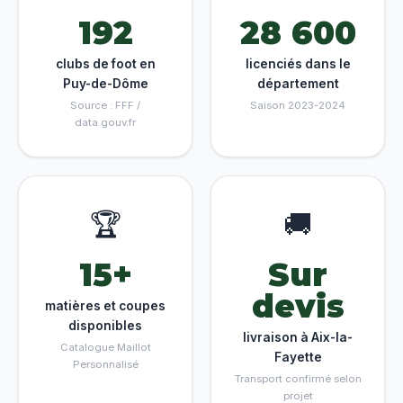
192
28 600
clubs de foot en
licenciés dans le
Puy-de-Dôme
département
Source : FFF /
Saison 2023-2024
data.gouv.fr
🏆
🚚
15+
Sur
devis
matières et coupes
disponibles
livraison à Aix-la-
Catalogue Maillot
Fayette
Personnalisé
Transport confirmé selon
projet