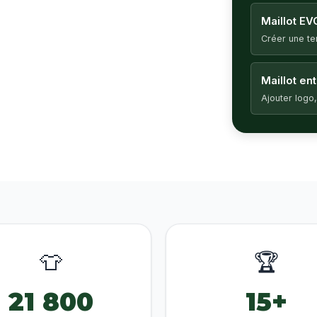
Maillot EV
Créer une t
Maillot en
Ajouter logo,
👕
🏆
21 800
15+