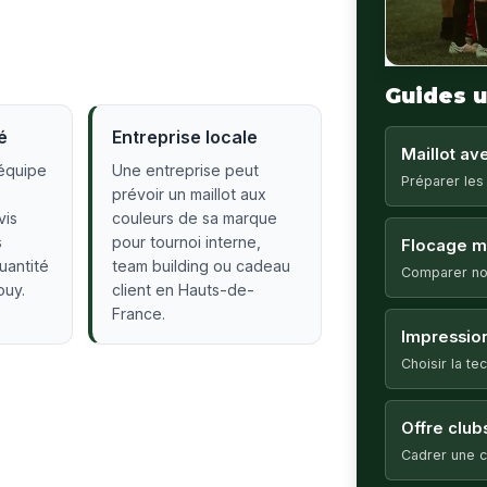
Guides u
é
Entreprise locale
Maillot a
équipe
Une entreprise peut
Préparer les
prévoir un maillot aux
vis
couleurs de sa marque
s
pour tournoi interne,
Flocage ma
quantité
team building ou cadeau
Comparer no
ouy.
client en Hauts-de-
France.
Impression
Choisir la t
Offre club
Cadrer une c