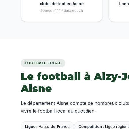
clubs de foot en Aisne
lice
Source : FFF / data.gouv.fr
FOOTBALL LOCAL
Le football à Aizy-
Aisne
Le département Aisne compte de nombreux clubs a
vivre le football local au quotidien.
Ligue :
Hauts-de-France
Compétition :
Ligue régiona