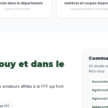
nciés dans le département
matières et coupes dispo
Saison 2023-2024
Catalogue Maillot Personnal
Commun
Jouy et dans le
On étudie a
Aizy-Jouy.
Aisonville
mateurs affiliés à la FFF qui font
Aguilcour
Agnicourt
le FFF
Abbécour