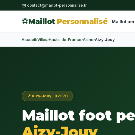
contact@maillot-personnalise.fr
⚽
Maillot
Personnalisé
Maillot pe
Accueil
›
Villes
›
Hauts-de-France
›
Aisne
›
Aizy-Jouy
📍 Aizy-Jouy · 02370
Maillot foot p
Aizy-Jouy