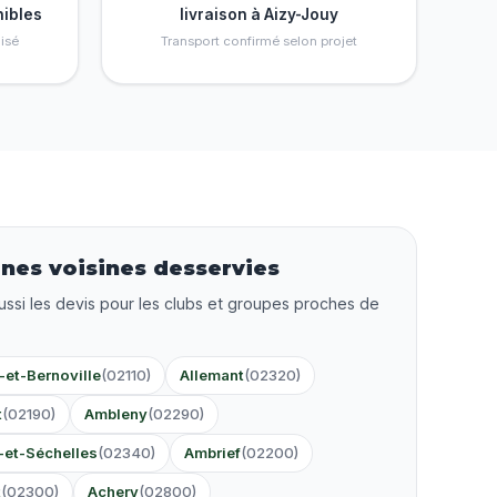
nibles
livraison à Aizy-Jouy
isé
Transport confirmé selon projet
es voisines desservies
ussi les devis pour les clubs et groupes proches de
-et-Bernoville
(02110)
Allemant
(02320)
t
(02190)
Ambleny
(02290)
-et-Séchelles
(02340)
Ambrief
(02200)
t
(02300)
Achery
(02800)