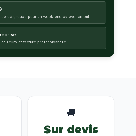
G
enue de groupe pour un week-end ou événement.
treprise
 couleurs et facture professionnelle.
🚚
Sur devis