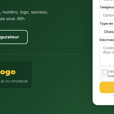
Télépho
 numéro, logo, sponsor,
nse sous 48h.
Type de 
igurateur
Décrivez
Logo
J'a
éven
UB OU SPONSOR