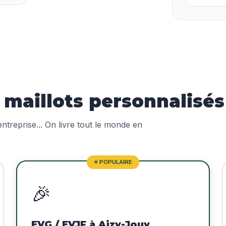
aillots personnalisés 
treprise... On livre tout le monde en
⭐ POPULAIRE
🎉
EVG / EVJF à Aizy-Jouy