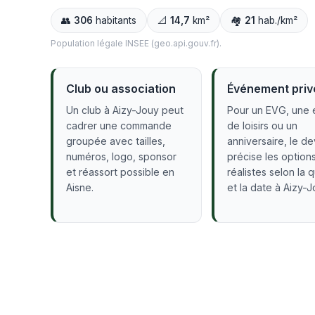
👥
306
habitants
📐
14,7
km²
🏘️
21
hab./km²
Population légale INSEE (geo.api.gouv.fr).
Club ou association
Événement priv
Un club à Aizy-Jouy peut
Pour un EVG, une 
cadrer une commande
de loisirs ou un
groupée avec tailles,
anniversaire, le de
numéros, logo, sponsor
précise les option
et réassort possible en
réalistes selon la 
Aisne.
et la date à Aizy-J