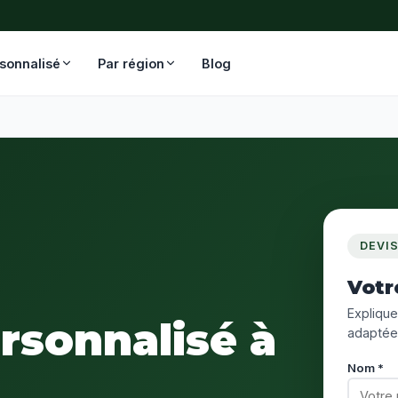
rsonnalisé
Par région
Blog
DEVI
Votr
Expliquez
ersonnalisé à
adaptée
Nom *