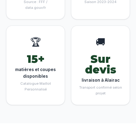
Source : FFF /
Saison 2023-2024
data.gouv.fr
🏆
🚚
15+
Sur
devis
matières et coupes
disponibles
livraison à Alairac
Catalogue Maillot
Transport confirmé selon
Personnalisé
projet