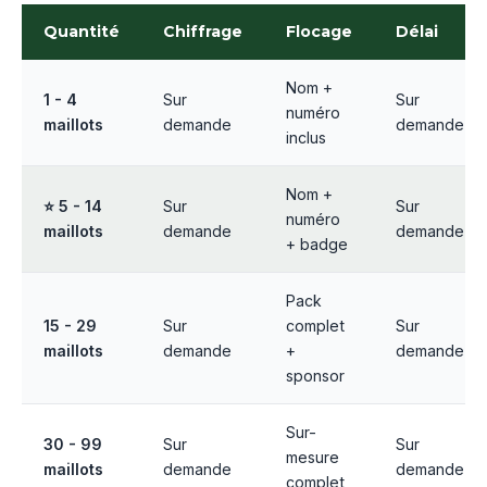
Quantité
Chiffrage
Flocage
Délai
Nom +
1 - 4
Sur
Sur
numéro
maillots
demande
demande
inclus
Nom +
⭐ 5 - 14
Sur
Sur
numéro
maillots
demande
demande
+ badge
Pack
15 - 29
Sur
complet
Sur
maillots
demande
+
demande
sponsor
Sur-
30 - 99
Sur
Sur
mesure
maillots
demande
demande
complet