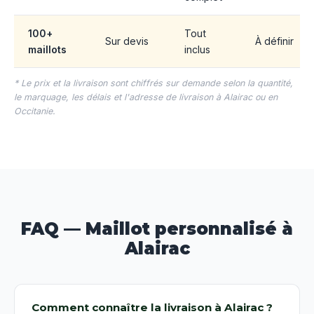
100+
Tout
Sur devis
À définir
maillots
inclus
* Le prix et la livraison sont chiffrés sur demande selon la quantité,
le marquage, les délais et l'adresse de livraison à Alairac ou en
Occitanie.
FAQ — Maillot personnalisé à
Alairac
Comment connaître la livraison à Alairac ?