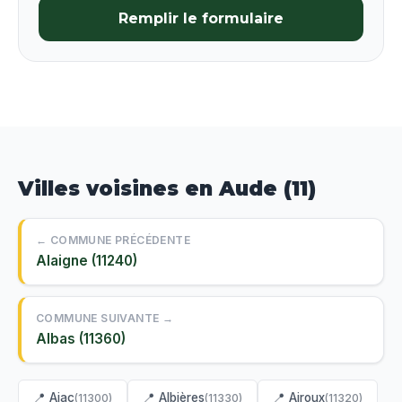
Remplir le formulaire
Villes voisines en Aude (11)
← COMMUNE PRÉCÉDENTE
Alaigne (11240)
COMMUNE SUIVANTE →
Albas (11360)
📍 Ajac
📍 Albières
📍 Airoux
(11300)
(11330)
(11320)