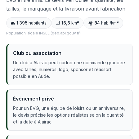
EVG entre amis. Le devis verrouille la quantité, les
tailles, le marquage et la livraison avant fabrication.
👥
1 395
habitants
📐
16,6
km²
🏘️
84
hab./km²
Population légale INSEE (geo.api.gouv.fr).
Club ou association
Un club à Alairac peut cadrer une commande groupée
avec tailles, numéros, logo, sponsor et réassort
possible en Aude.
Événement privé
Pour un EVG, une équipe de loisirs ou un anniversaire,
le devis précise les options réalistes selon la quantité
et la date à Alairac.