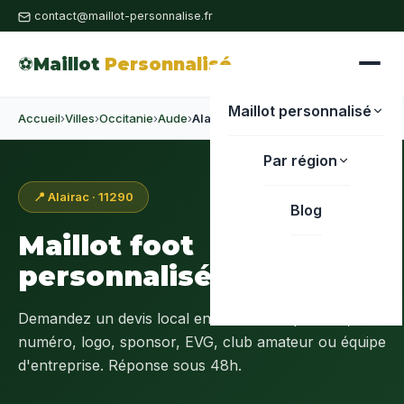
contact@maillot-personnalise.fr
⚽
Maillot
Personnalisé
Maillot personnalisé
Accueil
›
Villes
›
Occitanie
›
Aude
›
Alairac
Par région
📍 Alairac · 11290
Blog
Maillot foot
personnalisé à
Alairac
Demandez un devis local en
Aude (11)
: prénom,
numéro, logo, sponsor, EVG, club amateur ou équipe
d'entreprise. Réponse sous 48h.