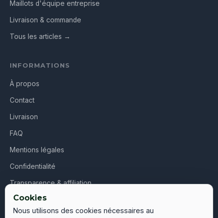
Maillots d'équipe entreprise
Livraison & commande
Tous les articles →
INFORMATIONS
À propos
Contact
Livraison
FAQ
Mentions légales
Confidentialité
Transparence & affiliation
Cookies
CGV
Nous utilisons des cookies nécessaires au