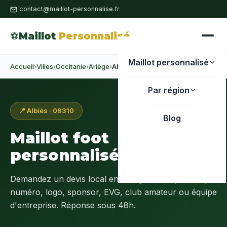
contact@maillot-personnalise.fr
⚽
Maillot
Personnalisé
Maillot personnalisé
Accueil
›
Villes
›
Occitanie
›
Ariège
›
Albiès
Par région
📍 Albiès · 09310
Blog
Maillot foot
personnalisé à
Albiès
Demandez un devis local en
Ariège (09)
: prénom,
numéro, logo, sponsor, EVG, club amateur ou équipe
d'entreprise. Réponse sous 48h.