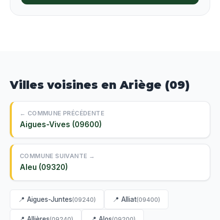
Villes voisines en Ariège (09)
← COMMUNE PRÉCÉDENTE
Aigues-Vives (09600)
COMMUNE SUIVANTE →
Aleu (09320)
📍 Aigues-Juntes
📍 Alliat
(09240)
(09400)
📍 Allières
📍 Alos
(09240)
(09200)