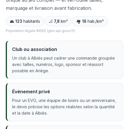
unique au jeu complet — et verrouille tailles,
marquage et livraison avant fabrication.
👥
123
habitants
📐
7,8
km²
🏘️
16
hab./km²
Population légale INSEE (geo.api.gouv.fr).
Club ou association
Un club à Albiès peut cadrer une commande groupée
avec tailles, numéros, logo, sponsor et réassort
possible en Ariège.
Événement privé
Pour un EVG, une équipe de loisirs ou un anniversaire,
le devis précise les options réalistes selon la quantité
et la date à Albiès.