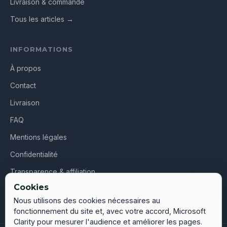
Livraison & commande
Tous les articles →
INFORMATIONS
À propos
Contact
Livraison
FAQ
Mentions légales
Confidentialité
Transparence & affiliation
Cookies
CGV
Nous utilisons des cookies nécessaires au
fonctionnement du site et, avec votre accord, Microsoft
Clarity pour mesurer l'audience et améliorer les pages.