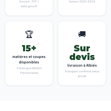
Source : FFF /
Saison 2023-2024
data.gouv.fr
🏆
🚚
15+
Sur
devis
matières et coupes
disponibles
livraison à Albiès
Catalogue Maillot
Transport confirmé selon
Personnalisé
projet