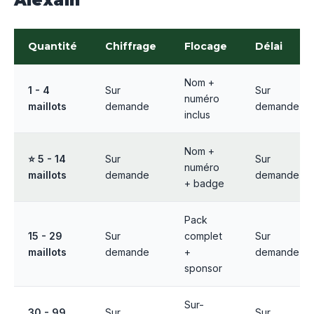
Alexain
Quantité
Chiffrage
Flocage
Délai
Nom +
1 - 4
Sur
Sur
numéro
maillots
demande
demande
inclus
Nom +
⭐ 5 - 14
Sur
Sur
numéro
maillots
demande
demande
+ badge
Pack
15 - 29
Sur
complet
Sur
maillots
demande
+
demande
sponsor
Sur-
30 - 99
Sur
Sur