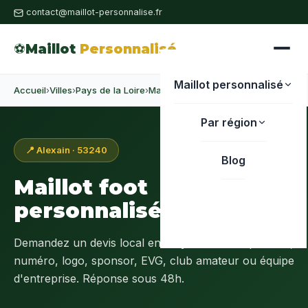
contact@maillot-personnalise.fr
⚽
Maillot
Personnalisé
Maillot personnalisé
Accueil
›
Villes
›
Pays de la Loire
›
Mayenne
›
Alexain
Par région
📍 Alexain · 53240
Blog
Maillot foot
personnalisé à
Alexain
Demandez un devis local en
Mayenne (53)
: prénom,
numéro, logo, sponsor, EVG, club amateur ou équipe
d'entreprise. Réponse sous 48h.