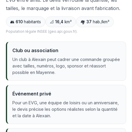
EVG entre amis. Le devis verrouille la quantité, les
tailles, le marquage et la livraison avant fabrication.
👥
610
habitants
📐
16,4
km²
🏘️
37
hab./km²
Population légale INSEE (geo.api.gouv.fr).
Club ou association
Un club à Alexain peut cadrer une commande groupée
avec tailles, numéros, logo, sponsor et réassort
possible en Mayenne.
Événement privé
Pour un EVG, une équipe de loisirs ou un anniversaire,
le devis précise les options réalistes selon la quantité
et la date à Alexain.