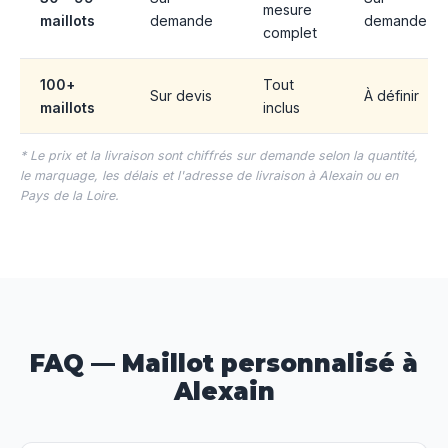
mesure
maillots
demande
demande
complet
100+
Tout
Sur devis
À définir
maillots
inclus
* Le prix et la livraison sont chiffrés sur demande selon la quantité,
le marquage, les délais et l'adresse de livraison à Alexain ou en
Pays de la Loire.
FAQ — Maillot personnalisé à
Alexain