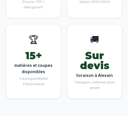
Source : FFF /
Saison 2023-2024
data.gouv.fr
🏆
🚚
15+
Sur
devis
matières et coupes
disponibles
livraison à Alexain
Catalogue Maillot
Transport confirmé selon
Personnalisé
projet