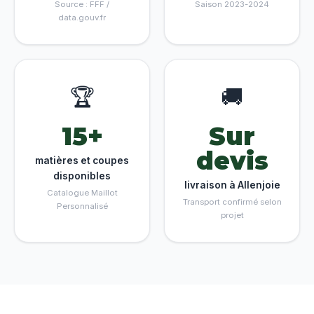
Source : FFF /
Saison 2023-2024
data.gouv.fr
🏆
🚚
15+
Sur
devis
matières et coupes
disponibles
livraison à Allenjoie
Catalogue Maillot
Transport confirmé selon
Personnalisé
projet