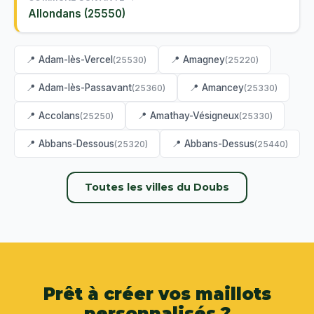
Allondans (25550)
📍 Adam-lès-Vercel
📍 Amagney
(25530)
(25220)
📍 Adam-lès-Passavant
📍 Amancey
(25360)
(25330)
📍 Accolans
📍 Amathay-Vésigneux
(25250)
(25330)
📍 Abbans-Dessous
📍 Abbans-Dessus
(25320)
(25440)
Toutes les villes du Doubs
Prêt à créer vos maillots
personnalisés ?