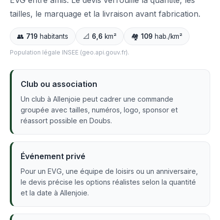
EVG entre amis. Le devis verrouille la quantité, les
tailles, le marquage et la livraison avant fabrication.
👥
719
habitants
📐
6,6
km²
🏘️
109
hab./km²
Population légale INSEE (geo.api.gouv.fr).
Club ou association
Un club à Allenjoie peut cadrer une commande
groupée avec tailles, numéros, logo, sponsor et
réassort possible en Doubs.
Événement privé
Pour un EVG, une équipe de loisirs ou un anniversaire,
le devis précise les options réalistes selon la quantité
et la date à Allenjoie.