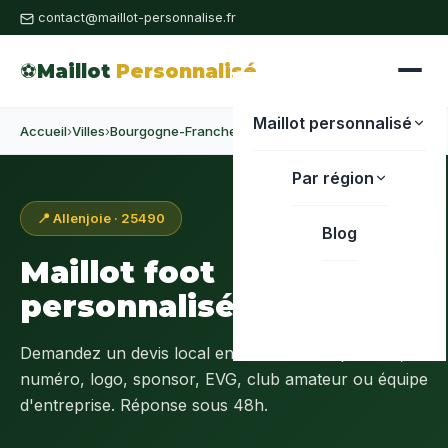
contact@maillot-personnalise.fr
⚽
Maillot
Personnalisé
Maillot personnalisé
Accueil
›
Villes
›
Bourgogne-Franche-Comté
›
Doubs
›
Allenjoie
Par région
📍 Allenjoie · 25490
Blog
Maillot foot
personnalisé à
Allenjoie
Demandez un devis local en
Doubs (25)
: prénom,
numéro, logo, sponsor, EVG, club amateur ou équipe
d'entreprise. Réponse sous 48h.