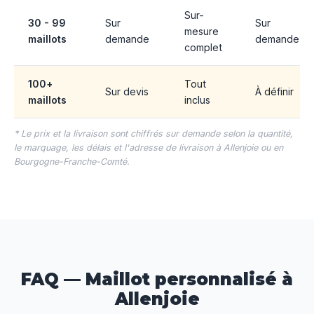
Sur-
30 - 99
Sur
Sur
mesure
maillots
demande
demande
complet
100+
Tout
Sur devis
À définir
maillots
inclus
* Le prix et la livraison sont chiffrés sur demande selon la quantité,
le marquage, les délais et l'adresse de livraison à Allenjoie ou en
Bourgogne-Franche-Comté.
FAQ — Maillot personnalisé à
Allenjoie