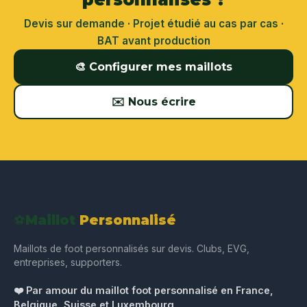
Devis sur demande · Projet étudié au cas par cas ·
BAT avant production
🎨 Configurer mes maillots
✉️ Nous écrire
⚽
Maillot
Personnalisé
Maillots de foot personnalisés sur devis. Clubs, EVG,
entreprises, supporters.
❤️ Par amour du maillot foot personnalisé en France,
Belgique, Suisse et Luxembourg