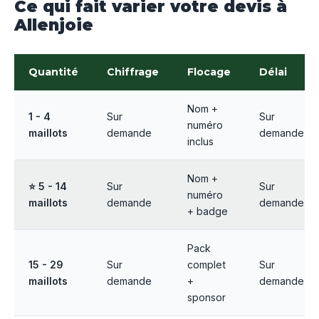
Ce qui fait varier votre devis à
Allenjoie
Quantité
Chiffrage
Flocage
Délai
Nom +
1 - 4
Sur
Sur
numéro
maillots
demande
demande
inclus
Nom +
⭐ 5 - 14
Sur
Sur
numéro
maillots
demande
demande
+ badge
Pack
15 - 29
Sur
complet
Sur
maillots
demande
+
demande
sponsor