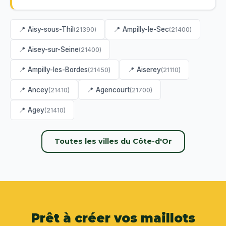
📍 Aisy-sous-Thil
📍 Ampilly-le-Sec
(21390)
(21400)
📍 Aisey-sur-Seine
(21400)
📍 Ampilly-les-Bordes
📍 Aiserey
(21450)
(21110)
📍 Ancey
📍 Agencourt
(21410)
(21700)
📍 Agey
(21410)
Toutes les villes du Côte-d'Or
Prêt à créer vos maillots