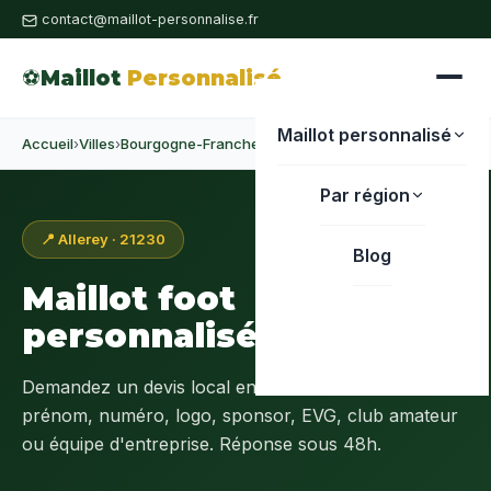
contact@maillot-personnalise.fr
⚽
Maillot
Personnalisé
Maillot personnalisé
Accueil
›
Villes
›
Bourgogne-Franche-Comté
›
Côte-d'Or
›
Allerey
Par région
📍 Allerey · 21230
Blog
Maillot foot
personnalisé à
Allerey
Demandez un devis local en
Côte-d'Or (21)
:
prénom, numéro, logo, sponsor, EVG, club amateur
ou équipe d'entreprise. Réponse sous 48h.