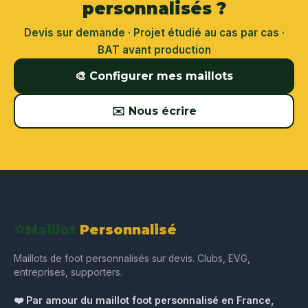
personnalisés ?
Devis sur demande · Projet étudié au cas par cas ·
BAT avant production
🎨 Configurer mes maillots
✉️ Nous écrire
⚽
Maillot
Personnalisé
Maillots de foot personnalisés sur devis. Clubs, EVG,
entreprises, supporters.
❤️ Par amour du maillot foot personnalisé en France,