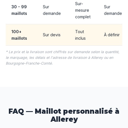
Sur-
30 - 99
Sur
Sur
mesure
maillots
demande
demande
complet
100+
Tout
Sur devis
À définir
maillots
inclus
* Le prix et la livraison sont chiffrés sur demande selon la quantité,
le marquage, les délais et l'adresse de livraison à Allerey ou en
Bourgogne-Franche-Comté.
FAQ — Maillot personnalisé à
Allerey