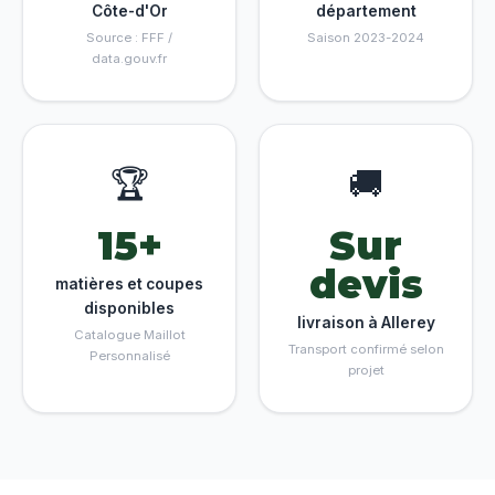
Côte-d'Or
département
Source : FFF /
Saison 2023-2024
data.gouv.fr
🏆
🚚
15+
Sur
devis
matières et coupes
disponibles
livraison à Allerey
Catalogue Maillot
Transport confirmé selon
Personnalisé
projet