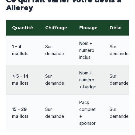
Ce qui fait varier votre devis à
Allerey
Quantité
Chiffrage
Flocage
Délai
Nom +
1 - 4
Sur
Sur
numéro
maillots
demande
demande
inclus
Nom +
⭐ 5 - 14
Sur
Sur
numéro
maillots
demande
demande
+ badge
Pack
15 - 29
Sur
complet
Sur
maillots
demande
+
demande
sponsor