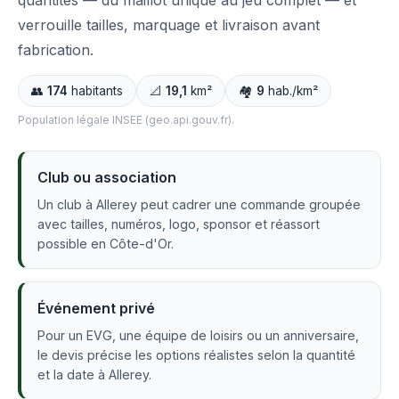
quantités — du maillot unique au jeu complet — et
verrouille tailles, marquage et livraison avant
fabrication.
👥
174
habitants
📐
19,1
km²
🏘️
9
hab./km²
Population légale INSEE (geo.api.gouv.fr).
Club ou association
Un club à Allerey peut cadrer une commande groupée
avec tailles, numéros, logo, sponsor et réassort
possible en Côte-d'Or.
Événement privé
Pour un EVG, une équipe de loisirs ou un anniversaire,
le devis précise les options réalistes selon la quantité
et la date à Allerey.