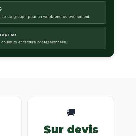
G
enue de groupe pour un week-end ou événement.
treprise
 couleurs et facture professionnelle.
🚚
Sur devis