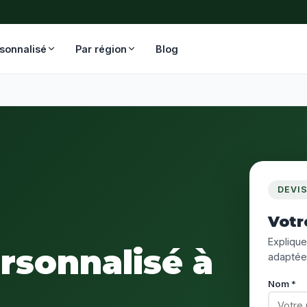
rsonnalisé
Par région
Blog
DEVI
Votr
Expliquez
ersonnalisé à
adaptée
Nom *