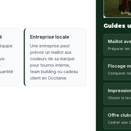
Guides u
é
Entreprise locale
Maillot a
équipe
Une entreprise peut
Préparer les
prévoir un maillot aux
vis
couleurs de sa marque
s
pour tournoi interne,
Flocage ma
quantité
team building ou cadeau
Comparer no
client en Occitanie.
Impression
Choisir la t
Offre club
Cadrer une c