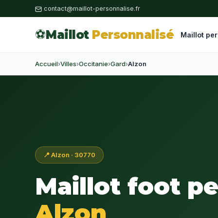
contact@maillot-personnalise.fr
⚽
Maillot
Personnalisé
Maillot pe
Accueil
›
Villes
›
Occitanie
›
Gard
›
Alzon
📍 Alzon · 30770
Maillot foot p
Alzon