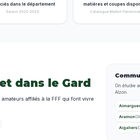
nciés dans le département
matières et coupes dispo
Saison 2023-2024
Catalogue Maillot Personnal
Commun
 et dans le Gard
On étudie a
Alzon.
ateurs affiliés à la FFF qui font vivre
Aimargue
Aramon
(3
Aigaliers
(