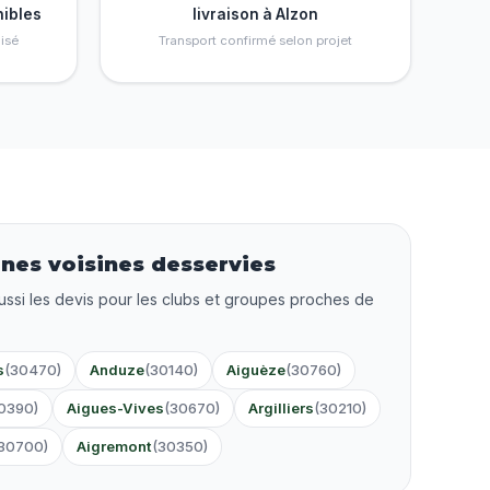
nibles
livraison à Alzon
isé
Transport confirmé selon projet
es voisines desservies
ussi les devis pour les clubs et groupes proches de
s
(30470)
Anduze
(30140)
Aiguèze
(30760)
0390)
Aigues-Vives
(30670)
Argilliers
(30210)
30700)
Aigremont
(30350)