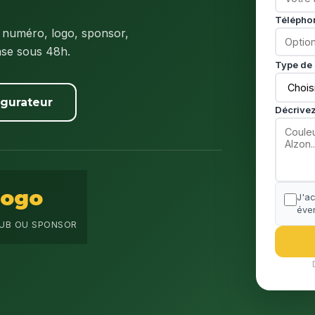
Télépho
 numéro, logo, sponsor,
nse sous 48h.
Type de 
igurateur
Décrivez
Logo
J'a
éven
UB OU SPONSOR