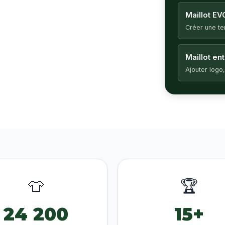
Maillot EV
Créer une t
Maillot en
Ajouter logo,
👕
🏆
24 200
15+