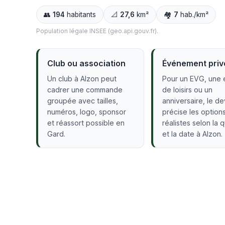
👥
194
habitants
📐
27,6
km²
🏘️
7
hab./km²
Population légale INSEE (geo.api.gouv.fr).
Club ou association
Événement priv
Un club à Alzon peut
Pour un EVG, une 
cadrer une commande
de loisirs ou un
groupée avec tailles,
anniversaire, le de
numéros, logo, sponsor
précise les option
et réassort possible en
réalistes selon la 
Gard.
et la date à Alzon.