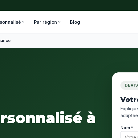
rsonnalisé
Par région
Blog
ance
DEVI
Votr
Expliquez
ersonnalisé à
adaptée
Nom *