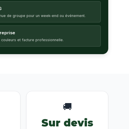
G
enue de groupe pour un week-end ou événement.
treprise
 couleurs et facture professionnelle.
🚚
Sur devis