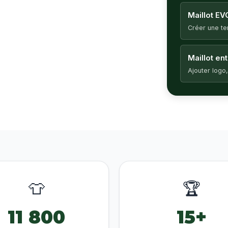
Maillot EV
Créer une t
Maillot en
Ajouter logo,
👕
🏆
11 800
15+