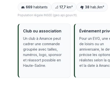
👥
669
habitants
📐
17,7
km²
🏘️
38
hab./km²
Population légale INSEE (geo.api.gouv.fr).
Club ou association
Événement priv
Un club à Amance peut
Pour un EVG, une 
cadrer une commande
de loisirs ou un
groupée avec tailles,
anniversaire, le de
numéros, logo, sponsor
précise les option
et réassort possible en
réalistes selon la 
Haute-Saône.
et la date à Amanc