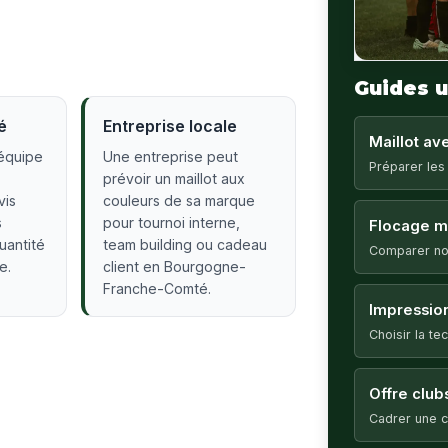
Guides u
é
Entreprise locale
Maillot a
équipe
Une entreprise peut
Préparer les
prévoir un maillot aux
vis
couleurs de sa marque
s
pour tournoi interne,
Flocage ma
quantité
team building ou cadeau
Comparer no
e.
client en Bourgogne-
Franche-Comté.
Impression
Choisir la t
Offre club
Cadrer une c