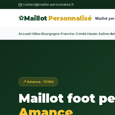
contact@maillot-personnalise.fr
⚽
Maillot
Personnalisé
Maillot pe
Accueil
›
Villes
›
Bourgogne-Franche-Comté
›
Haute-Saône
›
Am
📍 Amance · 70160
Maillot foot p
Amance