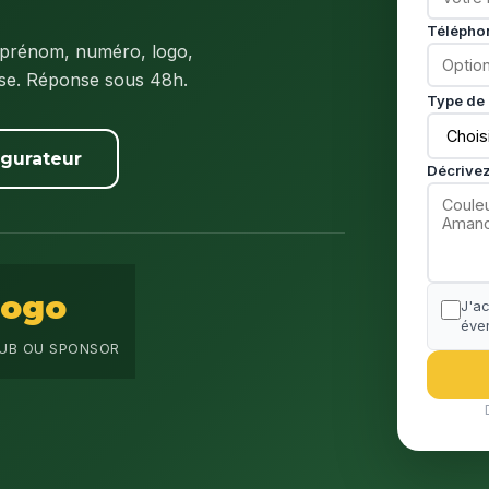
Télépho
 prénom, numéro, logo,
ise. Réponse sous 48h.
Type de 
igurateur
Décrivez
Logo
J'a
éven
UB OU SPONSOR