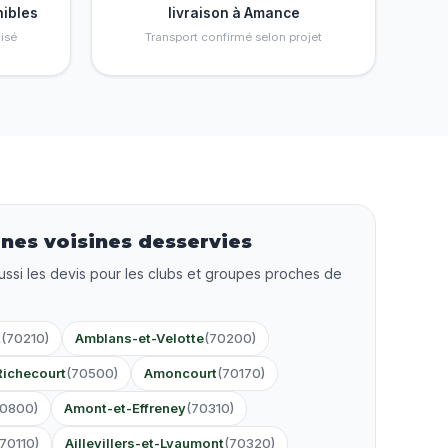
nibles
livraison à Amance
isé
Transport confirmé selon projet
es voisines desservies
ussi les devis pour les clubs et groupes proches de
t
(70210)
Amblans-et-Velotte
(70200)
Richecourt
(70500)
Amoncourt
(70170)
70800)
Amont-et-Effreney
(70310)
(70110)
Aillevillers-et-Lyaumont
(70320)