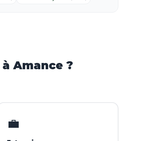
 à Amance ?
💼