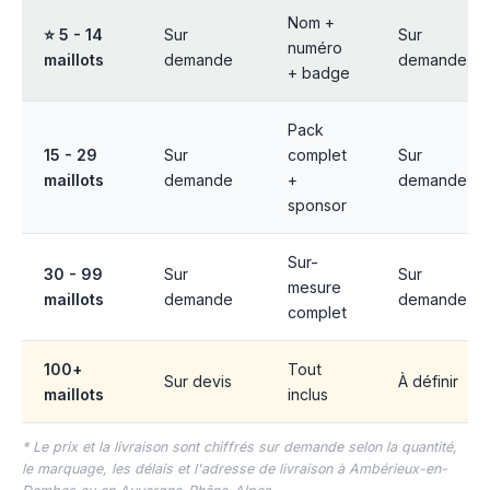
Nom +
⭐ 5 - 14
Sur
Sur
numéro
maillots
demande
demande
+ badge
Pack
15 - 29
Sur
complet
Sur
maillots
demande
+
demande
sponsor
Sur-
30 - 99
Sur
Sur
mesure
maillots
demande
demande
complet
100+
Tout
Sur devis
À définir
maillots
inclus
* Le prix et la livraison sont chiffrés sur demande selon la quantité,
le marquage, les délais et l'adresse de livraison à Ambérieux-en-