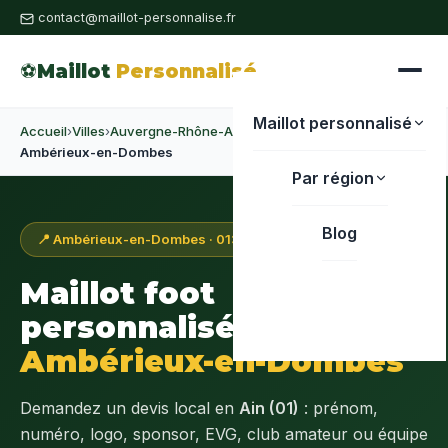
contact@maillot-personnalise.fr
⚽
Maillot
Personnalisé
Maillot personnalisé
Accueil
›
Villes
›
Auvergne-Rhône-Alpes
›
Ain
›
Ambérieux-en-Dombes
Par région
Blog
📍 Ambérieux-en-Dombes · 01330
Maillot foot
personnalisé à
Ambérieux-en-Dombes
Demandez un devis local en
Ain (01)
: prénom,
numéro, logo, sponsor, EVG, club amateur ou équipe