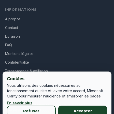
INFORMATIONS
À propos
Contact
Livraison
FAQ
Mentions légales
Confidentialité
Transparence & affiliation
Cookies
CGV
Nous utilisons des cookies nécessaires au
fonctionnement du site et, avec votre accord, Microsoft
Clarity pour mesurer l'audience et améliorer les pages.
En savoir plus
© 2026 Maillot Personnalisé – Tous droits réservés
Spécialiste du
maillot foot personnalisé
en France, Belgique,
Refuser
Accepter