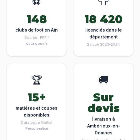
⚽
👕
148
18 420
clubs de foot en Ain
licenciés dans le
département
Source : FFF /
data.gouv.fr
Saison 2023-2024
🏆
🚚
15+
Sur
devis
matières et coupes
disponibles
livraison à
Catalogue Maillot
Ambérieux-en-
Personnalisé
Dombes