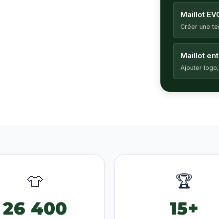
Maillot EV
Créer une t
Maillot en
Ajouter logo,
👕
🏆
26 400
15+