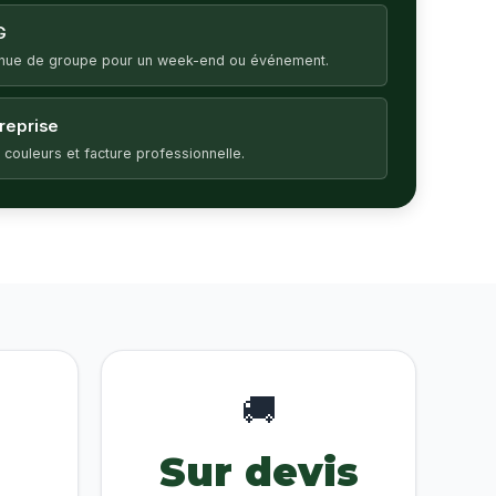
G
enue de groupe pour un week-end ou événement.
treprise
 couleurs et facture professionnelle.
🚚
Sur devis