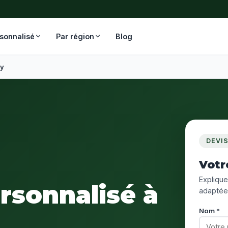
rsonnalisé
Par région
Blog
ly
DEVI
Votr
Expliquez
ersonnalisé à
adaptée
Nom *