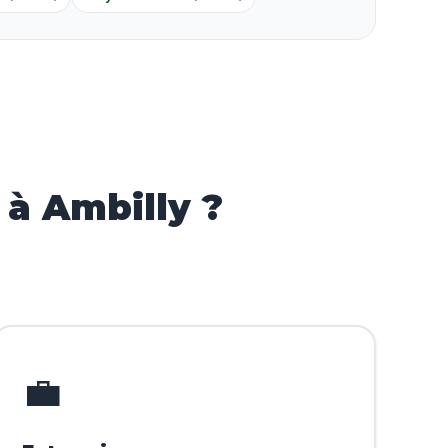
à Ambilly ?
💼