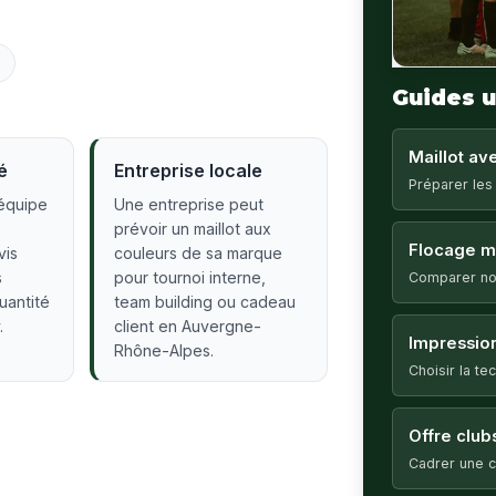
Guides u
Maillot a
é
Entreprise locale
Préparer les
équipe
Une entreprise peut
prévoir un maillot aux
Flocage ma
vis
couleurs de sa marque
s
pour tournoi interne,
Comparer no
quantité
team building ou cadeau
.
client en Auvergne-
Impression
Rhône-Alpes.
Choisir la t
Offre club
Cadrer une c