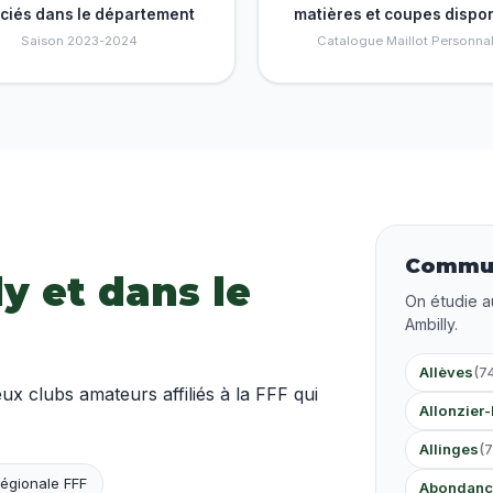
nciés dans le département
matières et coupes dispo
Saison 2023-2024
Catalogue Maillot Personnal
Commun
ly et dans le
On étudie a
Ambilly.
Allèves
(7
 clubs amateurs affiliés à la FFF qui
Allonzier-
Allinges
(
égionale FFF
Abondanc