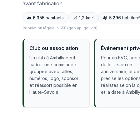
avant fabrication.
👥
6 355
habitants
📐
1,2
km²
🏘️
5 296
hab./km²
Population légale INSEE (geo.api.gouv.fr).
Club ou association
Événement priv
Un club à Ambilly peut
Pour un EVG, une 
cadrer une commande
de loisirs ou un
groupée avec tailles,
anniversaire, le de
numéros, logo, sponsor
précise les option
et réassort possible en
réalistes selon la 
Haute-Savoie.
et la date à Ambilly