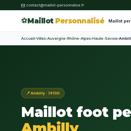
contact@maillot-personnalise.fr
⚽
Maillot
Personnalisé
Maillot pe
Accueil
›
Villes
›
Auvergne-Rhône-Alpes
›
Haute-Savoie
›
Ambil
📍 Ambilly · 74100
Maillot foot p
Ambilly