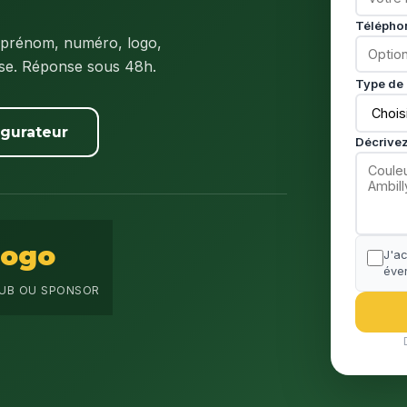
Télépho
 prénom, numéro, logo,
ise. Réponse sous 48h.
Type de 
igurateur
Décrivez
Logo
J'a
éven
UB OU SPONSOR