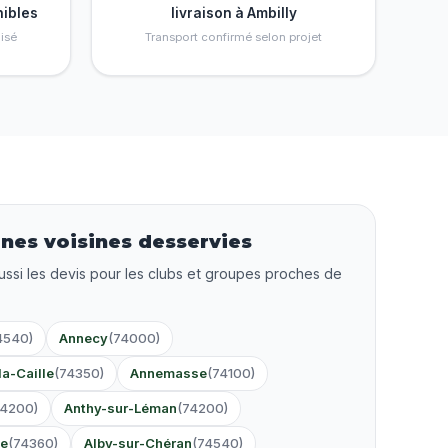
nibles
livraison à Ambilly
isé
Transport confirmé selon projet
es voisines desservies
ussi les devis pour les clubs et groupes proches de
4540)
Annecy
(74000)
la-Caille
(74350)
Annemasse
(74100)
74200)
Anthy-sur-Léman
(74200)
e
(74360)
Alby-sur-Chéran
(74540)