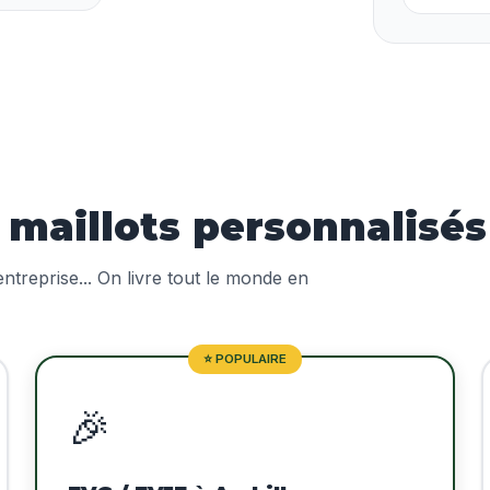
aillots personnalisés 
treprise... On livre tout le monde en
⭐ POPULAIRE
🎉