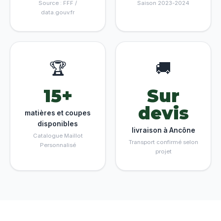
Source : FFF /
Saison 2023-2024
data.gouv.fr
🏆
🚚
15+
Sur
devis
matières et coupes
disponibles
livraison à Ancône
Catalogue Maillot
Transport confirmé selon
Personnalisé
projet