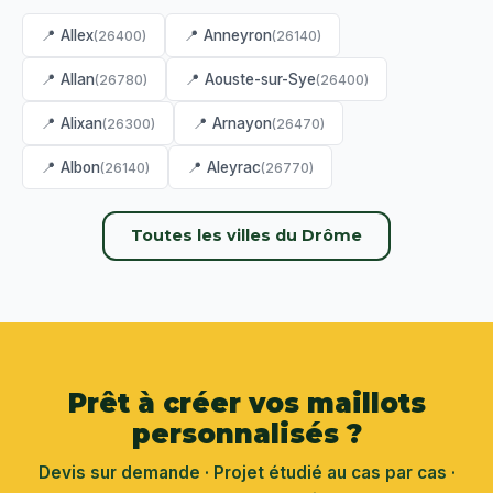
📍 Allex
📍 Anneyron
(26400)
(26140)
📍 Allan
📍 Aouste-sur-Sye
(26780)
(26400)
📍 Alixan
📍 Arnayon
(26300)
(26470)
📍 Albon
📍 Aleyrac
(26140)
(26770)
Toutes les villes du Drôme
Prêt à créer vos maillots
personnalisés ?
Devis sur demande · Projet étudié au cas par cas ·