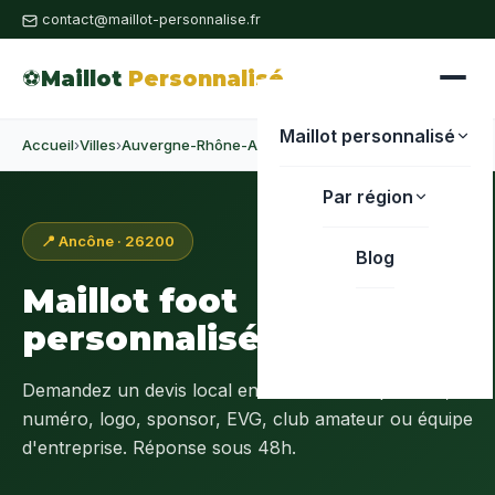
contact@maillot-personnalise.fr
⚽
Maillot
Personnalisé
Maillot personnalisé
Accueil
›
Villes
›
Auvergne-Rhône-Alpes
›
Drôme
›
Ancône
Par région
📍 Ancône · 26200
Blog
Maillot foot
personnalisé à
Ancône
Demandez un devis local en
Drôme (26)
: prénom,
numéro, logo, sponsor, EVG, club amateur ou équipe
d'entreprise. Réponse sous 48h.