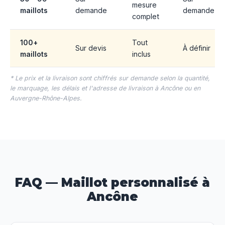
mesure
maillots
demande
demande
complet
100+
Tout
Sur devis
À définir
maillots
inclus
* Le prix et la livraison sont chiffrés sur demande selon la quantité,
le marquage, les délais et l'adresse de livraison à Ancône ou en
Auvergne-Rhône-Alpes.
FAQ — Maillot personnalisé à
Ancône