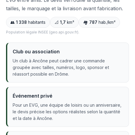
EVG entre amis. Le devis verrouille la quantité, les
tailles, le marquage et la livraison avant fabrication.
👥
1 338
habitants
📐
1,7
km²
🏘️
787
hab./km²
Population légale INSEE (geo.api.gouv.fr).
Club ou association
Un club à Ancône peut cadrer une commande
groupée avec tailles, numéros, logo, sponsor et
réassort possible en Drôme.
Événement privé
Pour un EVG, une équipe de loisirs ou un anniversaire,
le devis précise les options réalistes selon la quantité
et la date à Ancône.