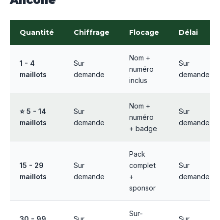
Ancône
Quantité
Chiffrage
Flocage
Délai
Nom +
1 - 4
Sur
Sur
numéro
maillots
demande
demande
inclus
Nom +
⭐ 5 - 14
Sur
Sur
numéro
maillots
demande
demande
+ badge
Pack
15 - 29
Sur
complet
Sur
maillots
demande
+
demande
sponsor
Sur-
30 - 99
Sur
Sur