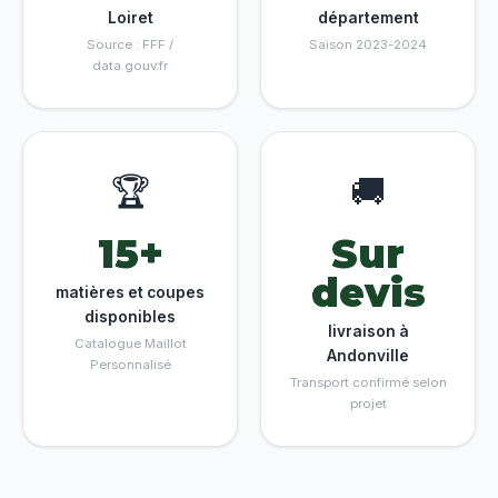
Loiret
département
Source : FFF /
Saison 2023-2024
data.gouv.fr
🏆
🚚
15+
Sur
devis
matières et coupes
disponibles
livraison à
Catalogue Maillot
Andonville
Personnalisé
Transport confirmé selon
projet