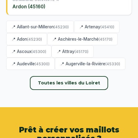
Ardon (45160)
📍 Aillant-sur-Milleron
📍 Artenay
(45230)
(45410)
📍 Adon
📍 Aschères-le-Marché
(45230)
(45170)
📍 Ascoux
📍 Attray
(45300)
(45170)
📍 Audeville
📍 Augerville-la-Rivière
(45300)
(45330)
Toutes les villes du Loiret
Prêt à créer vos maillots