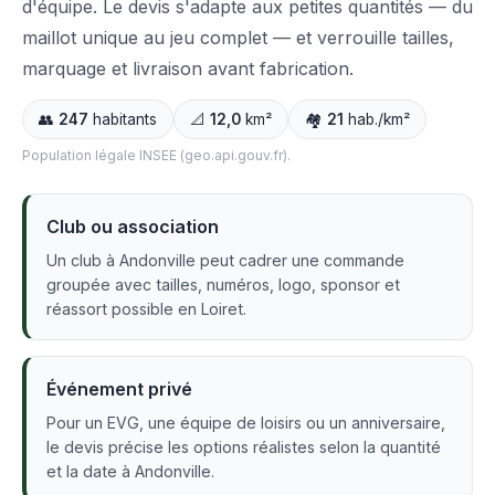
d'équipe. Le devis s'adapte aux petites quantités — du
maillot unique au jeu complet — et verrouille tailles,
marquage et livraison avant fabrication.
👥
247
habitants
📐
12,0
km²
🏘️
21
hab./km²
Population légale INSEE (geo.api.gouv.fr).
Club ou association
Un club à Andonville peut cadrer une commande
groupée avec tailles, numéros, logo, sponsor et
réassort possible en Loiret.
Événement privé
Pour un EVG, une équipe de loisirs ou un anniversaire,
le devis précise les options réalistes selon la quantité
et la date à Andonville.