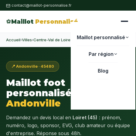
contact@maillot-personnalise.fr
⚽
Maillot
Personnalisé
Maillot personnalisé
Accueil
›
Villes
›
Centre-Val de Loire
›
Loiret
›
Andonville
Par région
📍 Andonville · 45480
Blog
Maillot foot
personnalisé à
Andonville
Demandez un devis local en
Loiret (45)
: prénom,
numéro, logo, sponsor, EVG, club amateur ou équipe
d'entreprise. Réponse sous 48h.