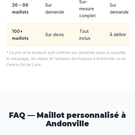
Sur-
30 - 99
Sur
Sur
mesure
maillots
demande
demande
complet
100+
Tout
Sur devis
À définir
maillots
inclus
* Le prix et la livraison sont chiffrés sur demande selon la quantité,
le marquage, les délais et l'adresse de livraison à Andonville ou en
Centre-Val de Loire.
FAQ — Maillot personnalisé à
Andonville