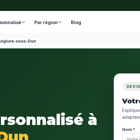
rsonnalisé
Par région
Blog
Anglure-sous-Dun
DEVI
Votr
Expliquez
ersonnalisé à
adaptée
Nom *
-Dun