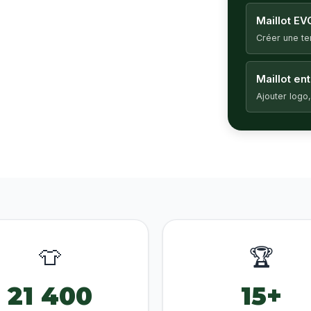
Maillot EV
Créer une t
Maillot en
Ajouter logo,
👕
🏆
21 400
15+