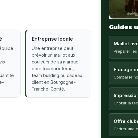
Guides u
é
Entreprise locale
Maillot a
équipe
Une entreprise peut
Préparer les
prévoir un maillot aux
vis
couleurs de sa marque
s
pour tournoi interne,
Flocage ma
quantité
team building ou cadeau
Comparer no
e-
client en Bourgogne-
Franche-Comté.
Impression
Choisir la t
Offre club
Cadrer une c