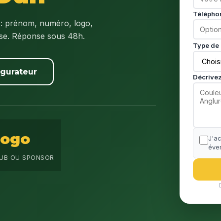
Télépho
: prénom, numéro, logo,
ise. Réponse sous 48h.
Type de 
igurateur
Décrivez
Logo
J'a
éven
UB OU SPONSOR