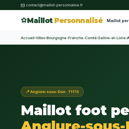
contact@maillot-personnalise.fr
⚽
Maillot
Personnalisé
Maillot pe
Accueil
›
Villes
›
Bourgogne-Franche-Comté
›
Saône-et-Loire
›
📍 Anglure-sous-Dun · 71170
Maillot foot p
Anglure-sous