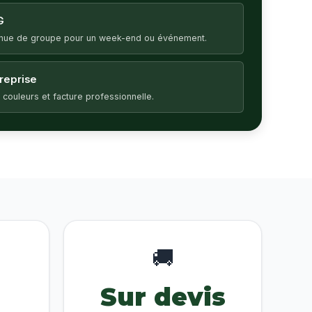
G
enue de groupe pour un week-end ou événement.
treprise
 couleurs et facture professionnelle.
🚚
Sur devis