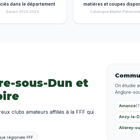
nciés dans le département
matières et coupes dispo
Saison 2023-2024
Catalogue Maillot Personnal
Commun
ure-sous-Dun et
On étudie a
oire
Anglure-so
Amanzé
(7
x clubs amateurs affiliés à la FFF qui
Anzy-le-D
Allerey-s
ue régionale FFF