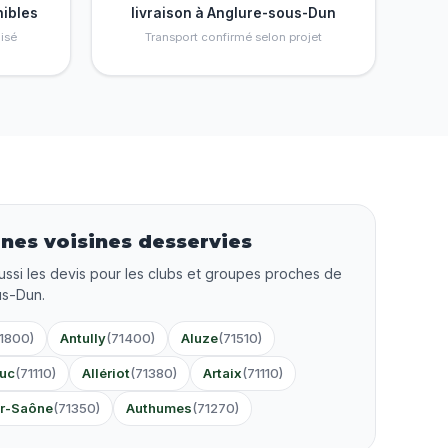
nibles
livraison à Anglure-sous-Dun
isé
Transport confirmé selon projet
es voisines desservies
ussi les devis pour les clubs et groupes proches de
us-Dun.
1800)
Antully
(71400)
Aluze
(71510)
uc
(71110)
Allériot
(71380)
Artaix
(71110)
ur-Saône
(71350)
Authumes
(71270)