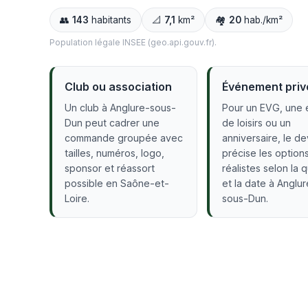
👥
143
habitants
📐
7,1
km²
🏘️
20
hab./km²
Population légale INSEE (geo.api.gouv.fr).
Club ou association
Événement priv
Un club à Anglure-sous-
Pour un EVG, une 
Dun peut cadrer une
de loisirs ou un
commande groupée avec
anniversaire, le de
tailles, numéros, logo,
précise les option
sponsor et réassort
réalistes selon la 
possible en Saône-et-
et la date à Anglur
Loire.
sous-Dun.