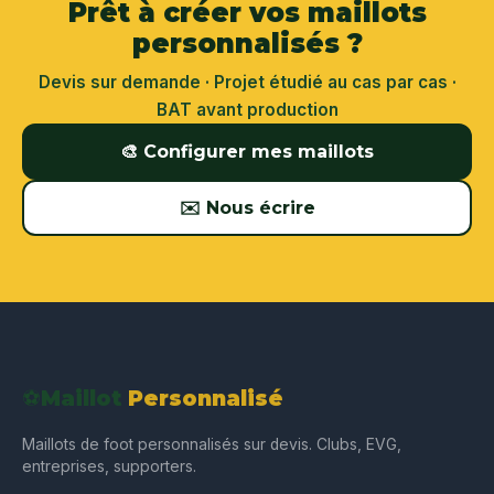
Prêt à créer vos maillots
personnalisés ?
Devis sur demande · Projet étudié au cas par cas ·
BAT avant production
🎨 Configurer mes maillots
✉️ Nous écrire
⚽
Maillot
Personnalisé
Maillots de foot personnalisés sur devis. Clubs, EVG,
entreprises, supporters.