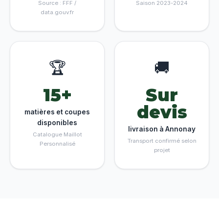
Source : FFF /
Saison 2023-2024
data.gouv.fr
🏆
🚚
15+
Sur
devis
matières et coupes
disponibles
livraison à Annonay
Catalogue Maillot
Transport confirmé selon
Personnalisé
projet