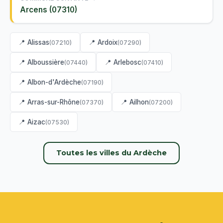
Arcens (07310)
📍 Alissas
📍 Ardoix
(07210)
(07290)
📍 Alboussière
📍 Arlebosc
(07440)
(07410)
📍 Albon-d'Ardèche
(07190)
📍 Arras-sur-Rhône
📍 Ailhon
(07370)
(07200)
📍 Aizac
(07530)
Toutes les villes du Ardèche