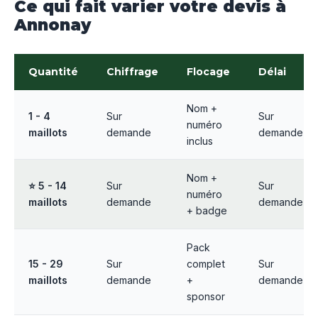
Ce qui fait varier votre devis à
Annonay
Quantité
Chiffrage
Flocage
Délai
Nom +
1 - 4
Sur
Sur
numéro
maillots
demande
demande
inclus
Nom +
⭐ 5 - 14
Sur
Sur
numéro
maillots
demande
demande
+ badge
Pack
15 - 29
Sur
complet
Sur
maillots
demande
+
demande
sponsor