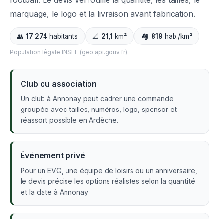
football. Le devis verrouille la quantité, les tailles, le
marquage, le logo et la livraison avant fabrication.
👥
17 274
habitants
📐
21,1
km²
🏘️
819
hab./km²
Population légale INSEE (geo.api.gouv.fr).
Club ou association
Un club à Annonay peut cadrer une commande
groupée avec tailles, numéros, logo, sponsor et
réassort possible en Ardèche.
Événement privé
Pour un EVG, une équipe de loisirs ou un anniversaire,
le devis précise les options réalistes selon la quantité
et la date à Annonay.