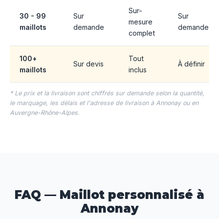
Sur-
30 - 99
Sur
Sur
mesure
maillots
demande
demande
complet
100+
Tout
Sur devis
À définir
maillots
inclus
* Le prix et la livraison sont chiffrés sur demande selon la quantité,
le marquage, les délais et l'adresse de livraison à Annonay ou en
Auvergne-Rhône-Alpes.
FAQ — Maillot personnalisé à
Annonay