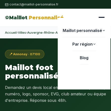
contact@maillot-personnalise.fr
⚽
Maillot
Personnalisé
Maillot personnalisé
Accueil
›
Villes
›
Auvergne-Rhône-Alpes
›
Ardèche
›
Annonay
Par région
📍 Annonay · 07100
Blog
Maillot foot
personnalisé à
Annonay
Demandez un devis local en
Ardèche (07)
: prénom,
numéro, logo, sponsor, EVG, club amateur ou équipe
d'entreprise. Réponse sous 48h.