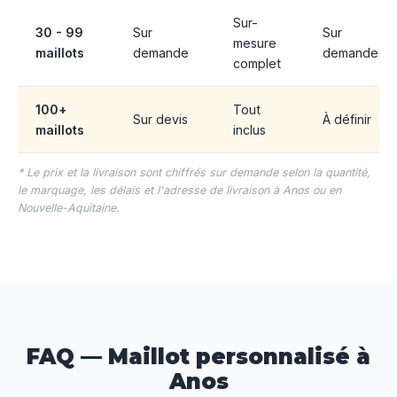
Sur-
30 - 99
Sur
Sur
mesure
maillots
demande
demande
complet
100+
Tout
Sur devis
À définir
maillots
inclus
* Le prix et la livraison sont chiffrés sur demande selon la quantité,
le marquage, les délais et l'adresse de livraison à Anos ou en
Nouvelle-Aquitaine.
FAQ — Maillot personnalisé à
Anos