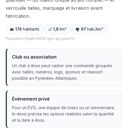
quantités — du maillot unique au jeu complet — et
verrouille tailles, marquage et livraison avant
fabrication.
👥
174
habitants
📐
1,8
km²
🏘️
97
hab./km²
Population légale INSEE (geo.api.gouv.fr).
Club ou association
Un club à Anos peut cadrer une commande groupée
avec tailles, numéros, logo, sponsor et réassort
possible en Pyrénées-Atlantiques.
Événement privé
Pour un EVG, une équipe de loisirs ou un anniversaire,
le devis précise les options réalistes selon la quantité
et la date à Anos.