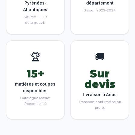
Pyrénées-
département
Atlantiques
Saison 2023-2024
Source : FFF /
data.gouv.fr
🏆
🚚
15+
Sur
devis
matières et coupes
disponibles
livraison à Anos
Catalogue Maillot
Transport confirmé selon
Personnalisé
projet