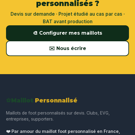
personnalisés ?
Devis sur demande · Projet étudié au cas par cas ·
BAT avant production
🎨 Configurer mes maillots
✉️ Nous écrire
⚽
Maillot
Personnalisé
Maillots de foot personnalisés sur devis. Clubs, EVG,
entreprises, supporters.
❤️ Par amour du maillot foot personnalisé en France,