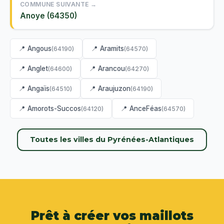
COMMUNE SUIVANTE →
Anoye (64350)
📍 Angous
📍 Aramits
(64190)
(64570)
📍 Anglet
📍 Arancou
(64600)
(64270)
📍 Angaïs
📍 Araujuzon
(64510)
(64190)
📍 Amorots-Succos
📍 AnceFéas
(64120)
(64570)
Toutes les villes du Pyrénées-Atlantiques
Prêt à créer vos maillots