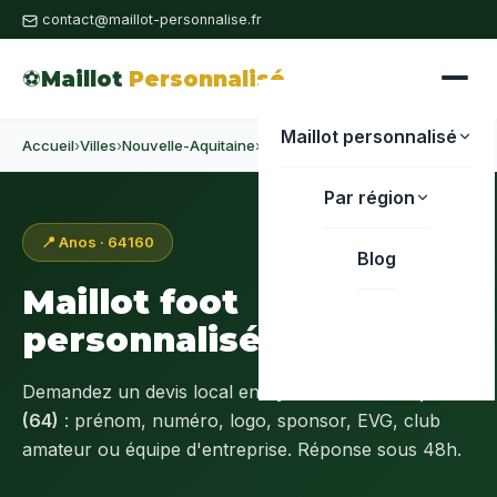
contact@maillot-personnalise.fr
⚽
Maillot
Personnalisé
Maillot personnalisé
Accueil
›
Villes
›
Nouvelle-Aquitaine
›
Pyrénées-Atlantiques
›
Anos
Par région
📍 Anos · 64160
Blog
Maillot foot
personnalisé à
Anos
Demandez un devis local en
Pyrénées-Atlantiques
(64)
: prénom, numéro, logo, sponsor, EVG, club
amateur ou équipe d'entreprise. Réponse sous 48h.