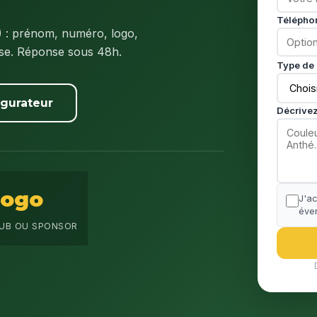
Télépho
)
: prénom, numéro, logo,
ise. Réponse sous 48h.
Type de 
igurateur
Décrivez
Logo
J'a
éven
UB OU SPONSOR