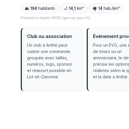
👥
194
habitants
📐
14,1
km²
🏘️
14
hab./km²
Population légale INSEE (geo.api.gouv.fr).
Club ou association
Événement priv
Un club à Anthé peut
Pour un EVG, une 
cadrer une commande
de loisirs ou un
groupée avec tailles,
anniversaire, le de
numéros, logo, sponsor
précise les option
et réassort possible en
réalistes selon la 
Lot-et-Garonne.
et la date à Anthé.