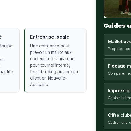
Guides u
é
Entreprise locale
Maillot a
équipe
Une entreprise peut
Préparer les
prévoir un maillot aux
vis
couleurs de sa marque
s
pour tournoi interne,
Flocage ma
quantité
team building ou cadeau
Comparer no
client en Nouvelle-
Aquitaine.
Impression
Choisir la t
Offre club
Cadrer une c