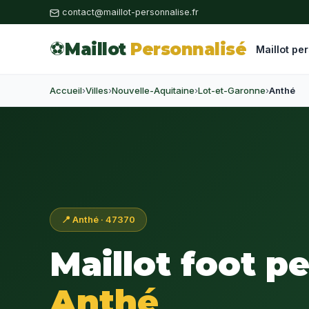
contact@maillot-personnalise.fr
⚽
Maillot
Personnalisé
Maillot pe
Accueil
›
Villes
›
Nouvelle-Aquitaine
›
Lot-et-Garonne
›
Anthé
📍 Anthé · 47370
Maillot foot p
Anthé