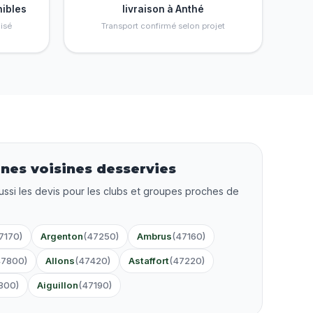
nibles
livraison à Anthé
isé
Transport confirmé selon projet
es voisines desservies
ussi les devis pour les clubs et groupes proches de
7170)
Argenton
(47250)
Ambrus
(47160)
47800)
Allons
(47420)
Astaffort
(47220)
800)
Aiguillon
(47190)