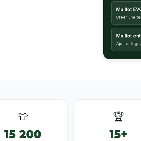
Maillot EV
Créer une t
Maillot en
Ajouter logo,
👕
🏆
15 200
15+