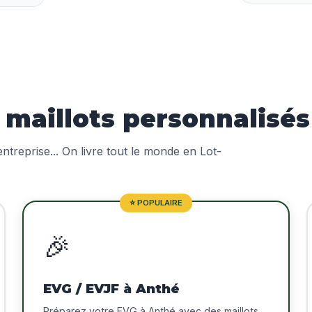
aillots personnalisés
treprise... On livre tout le monde en Lot-
⭐ POPULAIRE
🎉
EVG / EVJF à Anthé
Préparez votre EVG à Anthé avec des maillots