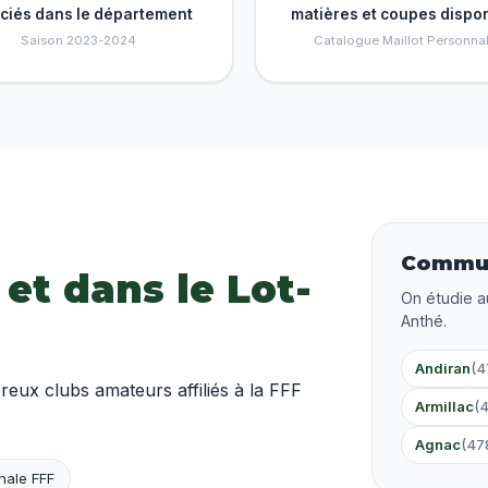
nciés dans le département
matières et coupes dispo
Saison 2023-2024
Catalogue Maillot Personnal
Commun
 et dans le Lot-
On étudie a
Anthé.
Andiran
(4
ux clubs amateurs affiliés à la FFF
Armillac
(
Agnac
(47
nale FFF