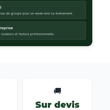
G
enue de groupe pour un week-end ou événement.
treprise
 couleurs et facture professionnelle.
🚚
Sur devis