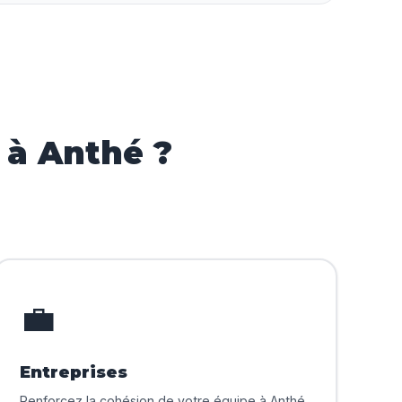
 à Anthé ?
💼
Entreprises
Renforcez la cohésion de votre équipe à Anthé