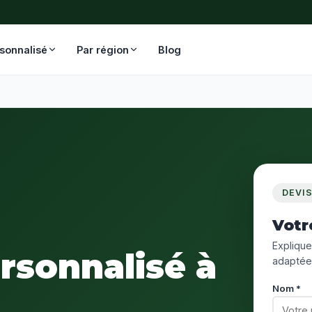
rsonnalisé
Par région
Blog
DEVI
Votr
Expliquez
ersonnalisé à
adaptée
Nom *