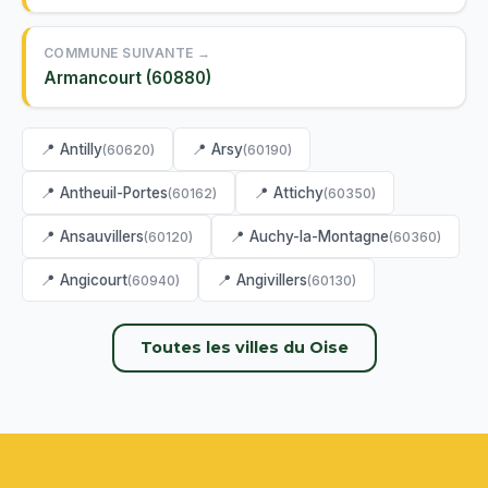
COMMUNE SUIVANTE →
Armancourt (60880)
📍 Antilly
📍 Arsy
(60620)
(60190)
📍 Antheuil-Portes
📍 Attichy
(60162)
(60350)
📍 Ansauvillers
📍 Auchy-la-Montagne
(60120)
(60360)
📍 Angicourt
📍 Angivillers
(60940)
(60130)
Toutes les villes du Oise