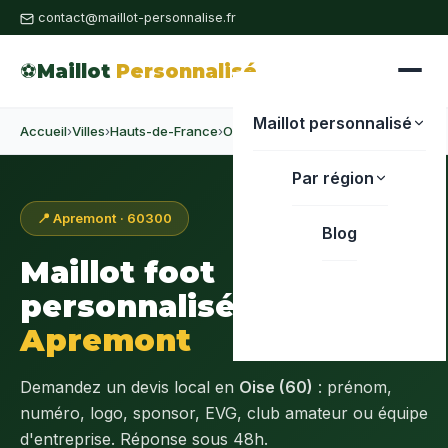
contact@maillot-personnalise.fr
⚽
Maillot
Personnalisé
Maillot personnalisé
Accueil
›
Villes
›
Hauts-de-France
›
Oise
›
Apremont
Par région
📍 Apremont · 60300
Blog
Maillot foot
personnalisé à
Apremont
Demandez un devis local en
Oise (60)
: prénom,
numéro, logo, sponsor, EVG, club amateur ou équipe
d'entreprise. Réponse sous 48h.