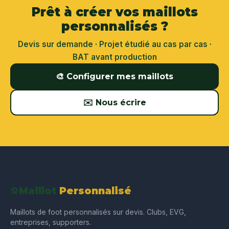
Prêt à créer vos maillots
personnalisés ?
Devis sur demande · Projet étudié au cas par cas ·
BAT avant production
🎨 Configurer mes maillots
✉️ Nous écrire
⚽
Maillot
Personnalisé
Maillots de foot personnalisés sur devis. Clubs, EVG,
entreprises, supporters.