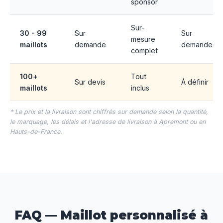
sponsor
Sur-
30 - 99
Sur
Sur
mesure
maillots
demande
demande
complet
100+
Tout
Sur devis
À définir
maillots
inclus
* Le prix et la livraison sont chiffrés sur demande selon la quantité,
le marquage, les délais et l'adresse de livraison à Apremont ou en
Hauts-de-France.
FAQ — Maillot personnalisé à