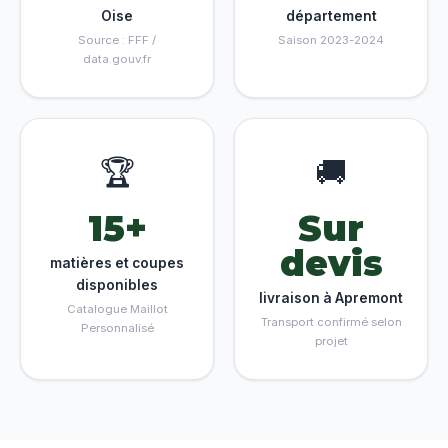
Oise
département
Source : FFF /
Saison 2023-2024
data.gouv.fr
🏆
🚚
15+
Sur
devis
matières et coupes
disponibles
livraison à Apremont
Catalogue Maillot
Transport confirmé selon
Personnalisé
projet