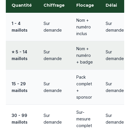
Quantité
Chiffrage
Flocage
Délai
Nom +
1 - 4
Sur
Sur
numéro
maillots
demande
demande
inclus
Nom +
⭐ 5 - 14
Sur
Sur
numéro
maillots
demande
demande
+ badge
Pack
15 - 29
Sur
complet
Sur
maillots
demande
+
demande
sponsor
Sur-
30 - 99
Sur
Sur
mesure
maillots
demande
demande
complet