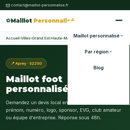
contact@maillot-personnalise.fr
⚽
Maillot
Personnalisé
Maillot personnalisé
Accueil
›
Villes
›
Grand Est
›
Haute-Marne
›
Aprey
Par région
📍 Aprey · 52250
Blog
Maillot foot
personnalisé à
Aprey
Demandez un devis local en
Haute-Marne (52)
:
prénom, numéro, logo, sponsor, EVG, club amateur
ou équipe d'entreprise. Réponse sous 48h.