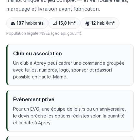
maillot unique au jeu complet — et verrouille tailles,
marquage et livraison avant fabrication.
👥
187
habitants
📐
15,8
km²
🏘️
12
hab./km²
Population légale INSEE (geo.api.gouv.fr).
Club ou association
Un club à Aprey peut cadrer une commande groupée
avec tailles, numéros, logo, sponsor et réassort
possible en Haute-Marne.
Événement privé
Pour un EVG, une équipe de loisirs ou un anniversaire,
le devis précise les options réalistes selon la quantité
et la date à Aprey.