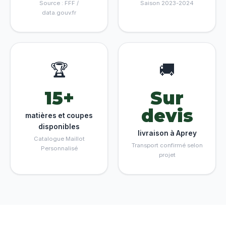
Source : FFF /
Saison 2023-2024
data.gouv.fr
🏆
🚚
15+
Sur
devis
matières et coupes
disponibles
livraison à Aprey
Catalogue Maillot
Transport confirmé selon
Personnalisé
projet