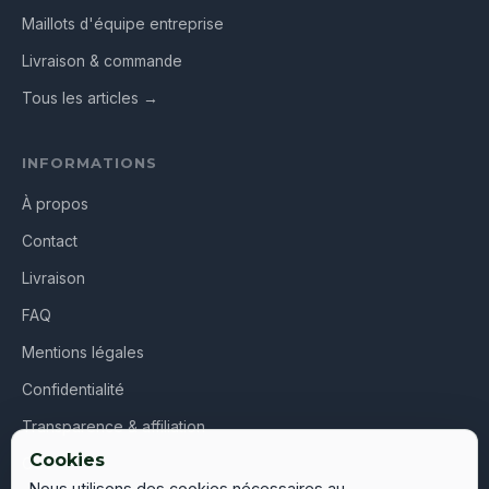
Maillots d'équipe entreprise
Livraison & commande
Tous les articles →
INFORMATIONS
À propos
Contact
Livraison
FAQ
Mentions légales
Confidentialité
Transparence & affiliation
Cookies
CGV
Nous utilisons des cookies nécessaires au