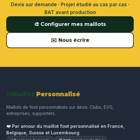
Devis sur demande · Projet étudié au cas par cas ·
BAT avant production
🎨 Configurer mes maillots
✉️ Nous écrire
⚽
Maillot
Personnalisé
Maillots de foot personnalisés sur devis. Clubs, EVG,
entreprises, supporters.
❤️ Par amour du maillot foot personnalisé en France,
Belgique, Suisse et Luxembourg