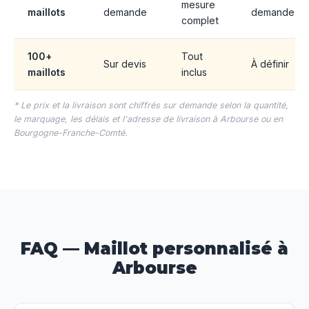
mesure
maillots
demande
demande
complet
100+
Tout
Sur devis
À définir
maillots
inclus
* Le prix et la livraison sont chiffrés sur demande selon la quantité,
le marquage, les délais et l'adresse de livraison à Arbourse ou en
Bourgogne-Franche-Comté.
FAQ — Maillot personnalisé à
Arbourse