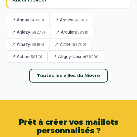
📍 Annay
📍 Armes
(58450)
(58500)
📍 Anlezy
📍 Arquian
(58270)
(58310)
📍 Amazy
📍 Arthel
(58190)
(58700)
📍 Achun
📍 Alligny-Cosne
(58110)
(58200)
Toutes les villes du Nièvre
Prêt à créer vos maillots
personnalisés ?