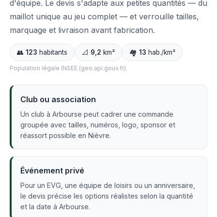
d'équipe. Le devis s'adapte aux petites quantités — du
maillot unique au jeu complet — et verrouille tailles,
marquage et livraison avant fabrication.
👥
123
habitants
📐
9,2
km²
🏘️
13
hab./km²
Population légale INSEE (geo.api.gouv.fr).
Club ou association
Un club à Arbourse peut cadrer une commande
groupée avec tailles, numéros, logo, sponsor et
réassort possible en Nièvre.
Événement privé
Pour un EVG, une équipe de loisirs ou un anniversaire,
le devis précise les options réalistes selon la quantité
et la date à Arbourse.