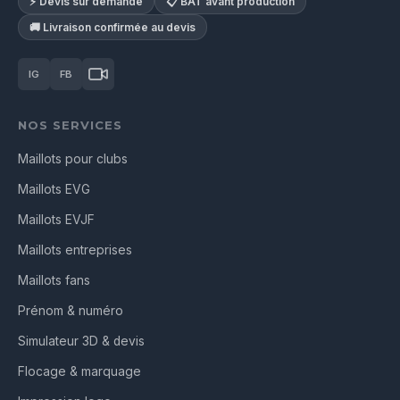
⚡ Devis sur demande
📋 BAT avant production
🚚 Livraison confirmée au devis
IG
FB
NOS SERVICES
Maillots pour clubs
Maillots EVG
Maillots EVJF
Maillots entreprises
Maillots fans
Prénom & numéro
Simulateur 3D & devis
Flocage & marquage