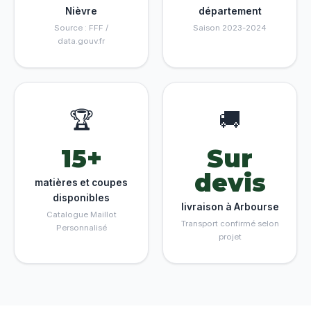
Nièvre
département
Source : FFF /
Saison 2023-2024
data.gouv.fr
🏆
🚚
15+
Sur
devis
matières et coupes
disponibles
livraison à Arbourse
Catalogue Maillot
Transport confirmé selon
Personnalisé
projet