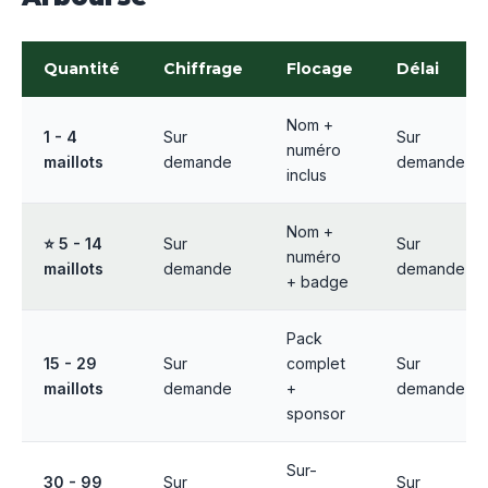
Quantité
Chiffrage
Flocage
Délai
Nom +
1 - 4
Sur
Sur
numéro
maillots
demande
demande
inclus
Nom +
⭐ 5 - 14
Sur
Sur
numéro
maillots
demande
demande
+ badge
Pack
15 - 29
Sur
complet
Sur
maillots
demande
+
demande
sponsor
Sur-
30 - 99
Sur
Sur