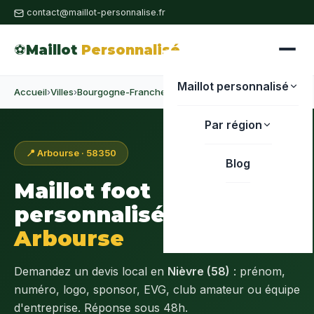
contact@maillot-personnalise.fr
⚽
Maillot
Personnalisé
Maillot personnalisé
Accueil
›
Villes
›
Bourgogne-Franche-Comté
›
Nièvre
›
Arbourse
Par région
📍 Arbourse · 58350
Blog
Maillot foot
personnalisé à
Arbourse
Demandez un devis local en
Nièvre (58)
: prénom,
numéro, logo, sponsor, EVG, club amateur ou équipe
d'entreprise. Réponse sous 48h.