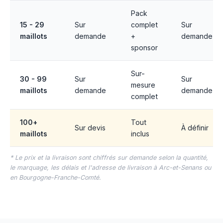
Pack
15 - 29
Sur
complet
Sur
maillots
demande
+
demande
sponsor
Sur-
30 - 99
Sur
Sur
mesure
maillots
demande
demande
complet
100+
Tout
Sur devis
À définir
maillots
inclus
* Le prix et la livraison sont chiffrés sur demande selon la quantité,
le marquage, les délais et l'adresse de livraison à Arc-et-Senans ou
en Bourgogne-Franche-Comté.