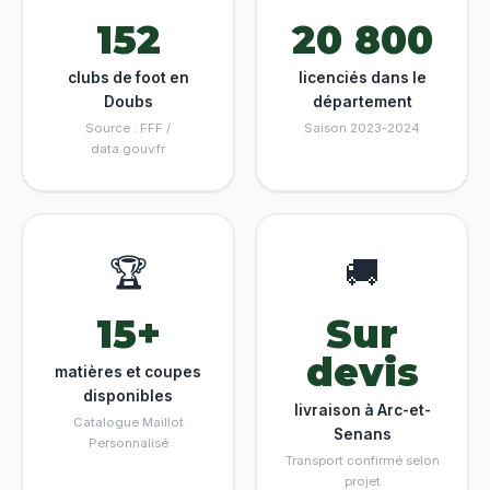
152
20 800
clubs de foot en
licenciés dans le
Doubs
département
Source : FFF /
Saison 2023-2024
data.gouv.fr
🏆
🚚
15+
Sur
devis
matières et coupes
disponibles
livraison à Arc-et-
Catalogue Maillot
Senans
Personnalisé
Transport confirmé selon
projet