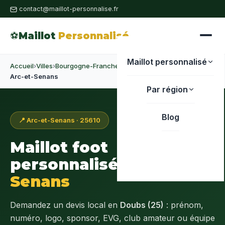
contact@maillot-personnalise.fr
⚽
Maillot
Personnalisé
Maillot personnalisé
Accueil
›
Villes
›
Bourgogne-Franche-Comté
›
Doubs
›
Arc-et-Senans
Par région
Blog
📍 Arc-et-Senans · 25610
Maillot foot
personnalisé à
Arc-et-
Senans
Demandez un devis local en
Doubs (25)
: prénom,
numéro, logo, sponsor, EVG, club amateur ou équipe