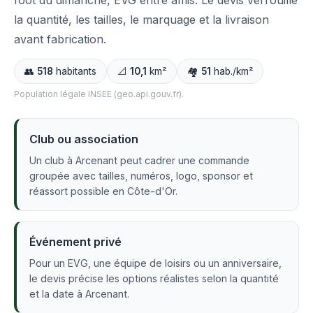
foot du dimanche, EVG entre amis. Le devis verrouille
la quantité, les tailles, le marquage et la livraison
avant fabrication.
👥
518
habitants
📐
10,1
km²
🏘️
51
hab./km²
Population légale INSEE (geo.api.gouv.fr).
Club ou association
Un club à Arcenant peut cadrer une commande
groupée avec tailles, numéros, logo, sponsor et
réassort possible en Côte-d'Or.
Événement privé
Pour un EVG, une équipe de loisirs ou un anniversaire,
le devis précise les options réalistes selon la quantité
et la date à Arcenant.