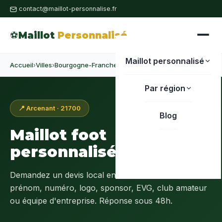
contact@maillot-personnalise.fr
⚽
Maillot
Personnalisé
Maillot personnalisé
Accueil
›
Villes
›
Bourgogne-Franche-Comté
›
Côte-d'Or
›
Arcenant
Par région
📍 Arcenant · 21700
Blog
Maillot foot
personnalisé à
Arcenant
Demandez un devis local en
Côte-d'Or (21)
:
prénom, numéro, logo, sponsor, EVG, club amateur
ou équipe d'entreprise. Réponse sous 48h.