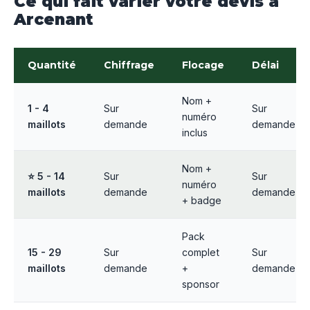
Ce qui fait varier votre devis à
Arcenant
Quantité
Chiffrage
Flocage
Délai
Nom +
1 - 4
Sur
Sur
numéro
maillots
demande
demande
inclus
Nom +
⭐ 5 - 14
Sur
Sur
numéro
maillots
demande
demande
+ badge
Pack
15 - 29
Sur
complet
Sur
maillots
demande
+
demande
sponsor