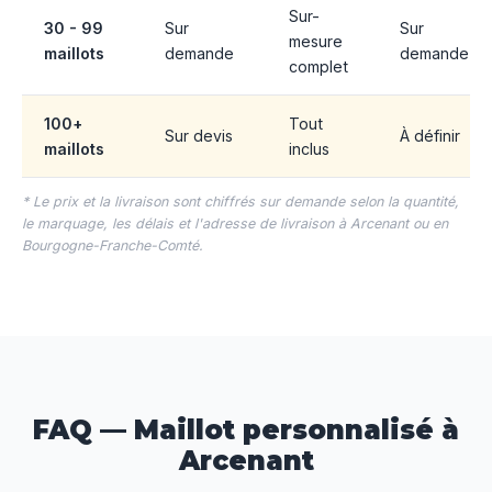
Sur-
30 - 99
Sur
Sur
mesure
maillots
demande
demande
complet
100+
Tout
Sur devis
À définir
maillots
inclus
* Le prix et la livraison sont chiffrés sur demande selon la quantité,
le marquage, les délais et l'adresse de livraison à Arcenant ou en
Bourgogne-Franche-Comté.
FAQ — Maillot personnalisé à
Arcenant