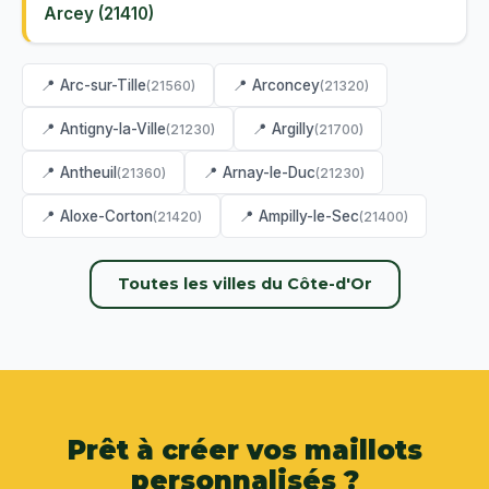
Arcey (21410)
📍 Arc-sur-Tille
📍 Arconcey
(21560)
(21320)
📍 Antigny-la-Ville
📍 Argilly
(21230)
(21700)
📍 Antheuil
📍 Arnay-le-Duc
(21360)
(21230)
📍 Aloxe-Corton
📍 Ampilly-le-Sec
(21420)
(21400)
Toutes les villes du Côte-d'Or
Prêt à créer vos maillots
personnalisés ?