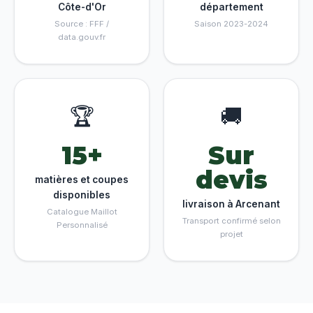
Côte-d'Or
département
Source : FFF /
Saison 2023-2024
data.gouv.fr
🏆
🚚
15+
Sur
devis
matières et coupes
disponibles
livraison à Arcenant
Catalogue Maillot
Transport confirmé selon
Personnalisé
projet