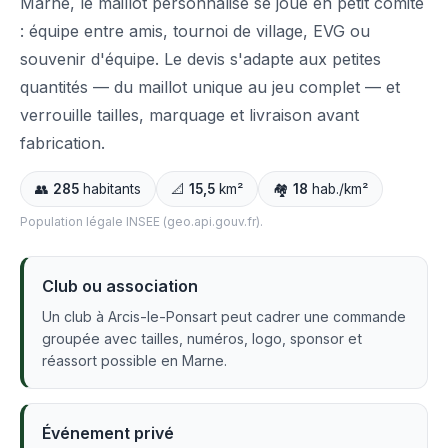
Marne, le maillot personnalisé se joue en petit comité
: équipe entre amis, tournoi de village, EVG ou
souvenir d'équipe. Le devis s'adapte aux petites
quantités — du maillot unique au jeu complet — et
verrouille tailles, marquage et livraison avant
fabrication.
👥
285
habitants
📐
15,5
km²
🏘️
18
hab./km²
Population légale INSEE (geo.api.gouv.fr).
Club ou association
Un club à Arcis-le-Ponsart peut cadrer une commande
groupée avec tailles, numéros, logo, sponsor et
réassort possible en Marne.
Événement privé