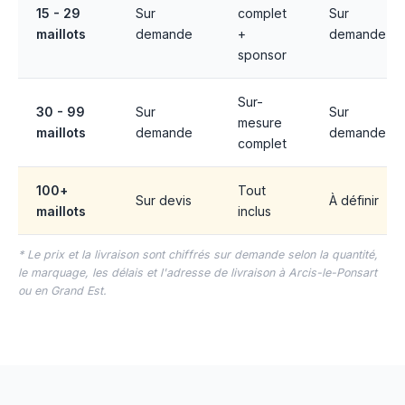
15 - 29
Sur
complet
Sur
maillots
demande
+
demande
sponsor
Sur-
30 - 99
Sur
Sur
mesure
maillots
demande
demande
complet
100+
Tout
Sur devis
À définir
maillots
inclus
* Le prix et la livraison sont chiffrés sur demande selon la quantité,
le marquage, les délais et l'adresse de livraison à Arcis-le-Ponsart
ou en Grand Est.