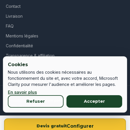
Contact
Livraison
FAQ
Mentions légales
Confidentialité
Transparence & affiliation
Cookies
CGV
Nous utilisons des cookies nécessaires au
fonctionnement du site et, avec votre accord, Microsoft
Clarity pour mesurer l'audience et améliorer les pages.
En savoir plus
© 2026 Maillot Personnalisé – Tous droits réservés
Spécialiste du
maillot foot personnalisé
en France, Belgique,
Refuser
Accepter
Suisse et Luxembourg
Configurer
Devis gratuit