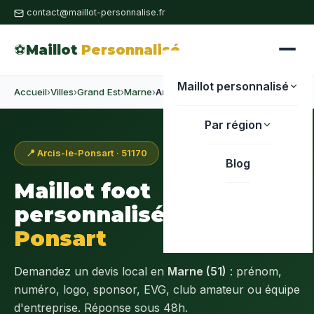
contact@maillot-personnalise.fr
⚽
Maillot
Personnalisé
Maillot personnalisé
Accueil
›
Villes
›
Grand Est
›
Marne
›
Arcis-le-Ponsart
Par région
📍 Arcis-le-Ponsart · 51170
Blog
Maillot foot
personnalisé à
Arcis-le-
Ponsart
Demandez un devis local en
Marne (51)
: prénom,
numéro, logo, sponsor, EVG, club amateur ou équipe
d'entreprise. Réponse sous 48h.