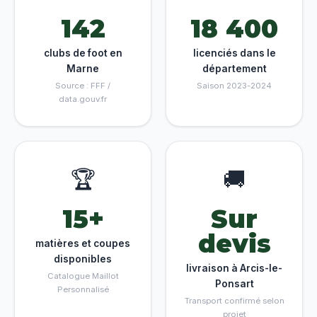
142
18 400
clubs de foot en
licenciés dans le
Marne
département
Source : FFF /
Saison 2023-2024
data.gouv.fr
🏆
🚚
15+
Sur
devis
matières et coupes
disponibles
livraison à Arcis-le-
Catalogue Maillot
Ponsart
Personnalisé
Transport confirmé selon
projet