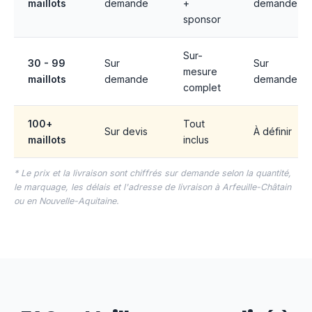
maillots
demande
+
demande
sponsor
Sur-
30 - 99
Sur
Sur
mesure
maillots
demande
demande
complet
100+
Tout
Sur devis
À définir
maillots
inclus
* Le prix et la livraison sont chiffrés sur demande selon la quantité,
le marquage, les délais et l'adresse de livraison à Arfeuille-Châtain
ou en Nouvelle-Aquitaine.