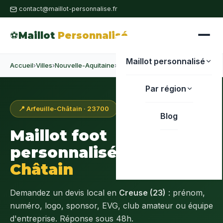
contact@maillot-personnalise.fr
⚽
Maillot
Personnalisé
Maillot personnalisé
Accueil
›
Villes
›
Nouvelle-Aquitaine
›
Creuse
›
Arfeuille-Châtain
Par région
📍 Arfeuille-Châtain · 23700
Blog
Maillot foot
personnalisé à
Arfeuille-
Châtain
Demandez un devis local en
Creuse (23)
: prénom,
numéro, logo, sponsor, EVG, club amateur ou équipe
d'entreprise. Réponse sous 48h.