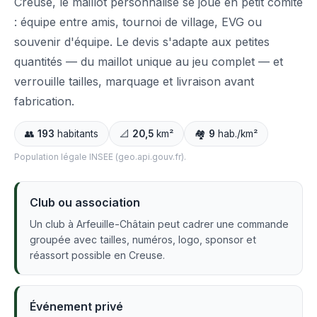
Creuse, le maillot personnalisé se joue en petit comité
: équipe entre amis, tournoi de village, EVG ou
souvenir d'équipe. Le devis s'adapte aux petites
quantités — du maillot unique au jeu complet — et
verrouille tailles, marquage et livraison avant
fabrication.
👥
193
habitants
📐
20,5
km²
🏘️
9
hab./km²
Population légale INSEE (geo.api.gouv.fr).
Club ou association
Un club à Arfeuille-Châtain peut cadrer une commande
groupée avec tailles, numéros, logo, sponsor et
réassort possible en Creuse.
Événement privé