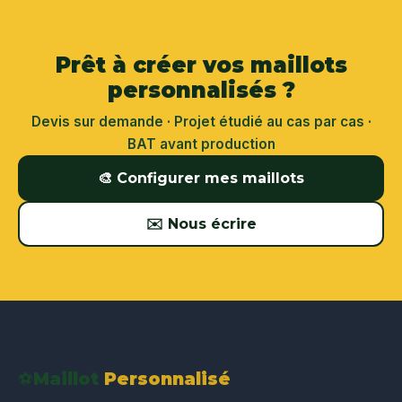
Prêt à créer vos maillots
personnalisés ?
Devis sur demande · Projet étudié au cas par cas ·
BAT avant production
🎨 Configurer mes maillots
✉️ Nous écrire
⚽
Maillot
Personnalisé