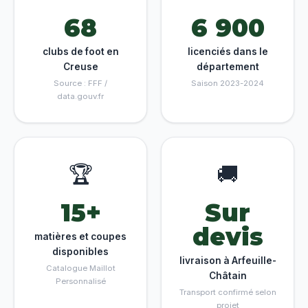
68
6 900
clubs de foot en
licenciés dans le
Creuse
département
Source : FFF /
Saison 2023-2024
data.gouv.fr
🏆
🚚
15+
Sur
devis
matières et coupes
disponibles
livraison à Arfeuille-
Catalogue Maillot
Châtain
Personnalisé
Transport confirmé selon
projet