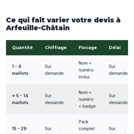
Ce qui fait varier votre devis à
Arfeuille-Châtain
Quantité
Chiffrage
Flocage
Délai
Nom +
1 - 4
Sur
Sur
numéro
maillots
demande
demande
inclus
Nom +
⭐ 5 - 14
Sur
Sur
numéro
maillots
demande
demande
+ badge
Pack
15 - 29
Sur
complet
Sur