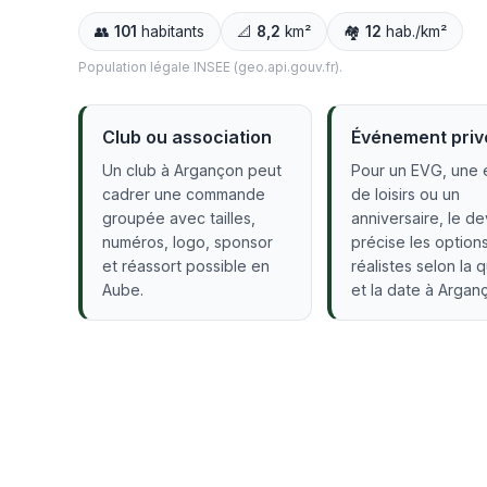
👥
101
habitants
📐
8,2
km²
🏘️
12
hab./km²
Population légale INSEE (geo.api.gouv.fr).
Club ou association
Événement priv
Un club à Argançon peut
Pour un EVG, une 
cadrer une commande
de loisirs ou un
groupée avec tailles,
anniversaire, le de
numéros, logo, sponsor
précise les option
et réassort possible en
réalistes selon la 
Aube.
et la date à Argan