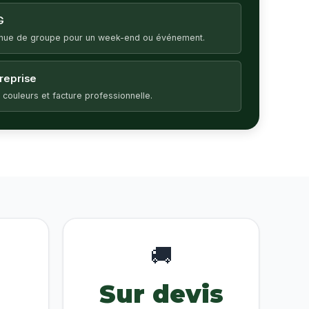
G
enue de groupe pour un week-end ou événement.
treprise
 couleurs et facture professionnelle.
🚚
Sur devis