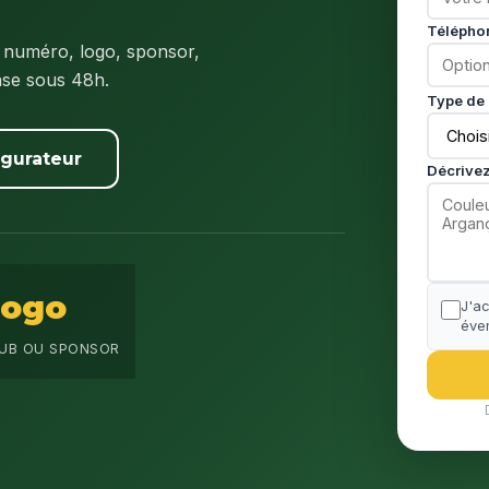
Télépho
 numéro, logo, sponsor,
nse sous 48h.
Type de 
igurateur
Décrivez
Logo
J'a
éven
UB OU SPONSOR