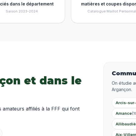
nciés dans le département
matières et coupes dispo
Saison 2023-2024
Catalogue Maillot Personnal
Commun
çon et dans le
On étudie a
Argançon.
Arcis-sur
ateurs affiliés à la FFF qui font
Amance
(1
Allibaudiè
Aix-Ville