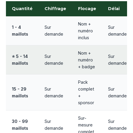
Quantité
Chiffrage
Flocage
Délai
Nom +
1 - 4
Sur
Sur
numéro
maillots
demande
demande
inclus
Nom +
⭐ 5 - 14
Sur
Sur
numéro
maillots
demande
demande
+ badge
Pack
15 - 29
Sur
complet
Sur
maillots
demande
+
demande
sponsor
Sur-
30 - 99
Sur
Sur
mesure
maillots
demande
demande
complet