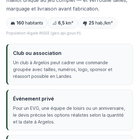
maillot unique au jeu complet — et verrouille tailles,
marquage et livraison avant fabrication.
👥
160
habitants
📐
6,5
km²
🏘️
25
hab./km²
Population légale INSEE (geo.api.gouv.fr).
Club ou association
Un club à Argelos peut cadrer une commande
groupée avec tailles, numéros, logo, sponsor et
réassort possible en Landes.
Événement privé
Pour un EVG, une équipe de loisirs ou un anniversaire,
le devis précise les options réalistes selon la quantité
et la date à Argelos.