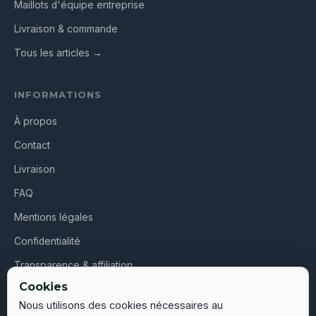
Maillots d'équipe entreprise
Livraison & commande
Tous les articles →
INFORMATIONS
À propos
Contact
Livraison
FAQ
Mentions légales
Confidentialité
Transparence & affiliation
Cookies
CGV
Nous utilisons des cookies nécessaires au