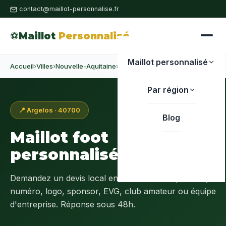
contact@maillot-personnalise.fr
⚽
Maillot
Personnalisé
Maillot personnalisé
Accueil
›
Villes
›
Nouvelle-Aquitaine
›
Landes
›
Argelos
Par région
📍 Argelos · 40700
Blog
Maillot foot
personnalisé à
Argelos
Demandez un devis local en
Landes (40)
: prénom,
numéro, logo, sponsor, EVG, club amateur ou équipe
d'entreprise. Réponse sous 48h.