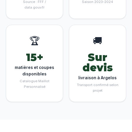
Source : FFF /
Saison 2023-2024
data.gouv.fr
🏆
🚚
15+
Sur
devis
matières et coupes
disponibles
livraison à Argelos
Catalogue Maillot
Transport confirmé selon
Personnalisé
projet