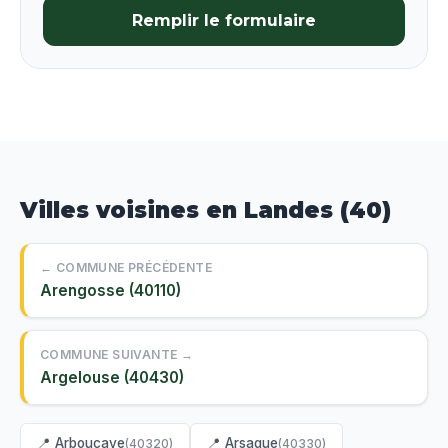
Remplir le formulaire
Villes voisines en Landes (40)
← COMMUNE PRÉCÉDENTE
Arengosse (40110)
COMMUNE SUIVANTE →
Argelouse (40430)
📍 Arboucave
📍 Arsague
(40320)
(40330)