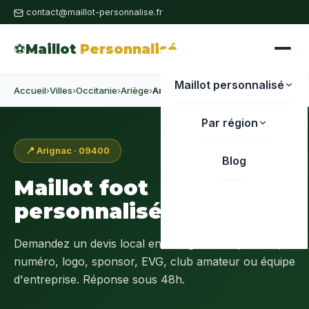
contact@maillot-personnalise.fr
⚽
Maillot
Personnalisé
Maillot personnalisé
Accueil
›
Villes
›
Occitanie
›
Ariège
›
Arignac
Par région
📍 Arignac · 09400
Blog
Maillot foot
personnalisé à
Arignac
Demandez un devis local en
Ariège (09)
: prénom,
numéro, logo, sponsor, EVG, club amateur ou équipe
d'entreprise. Réponse sous 48h.