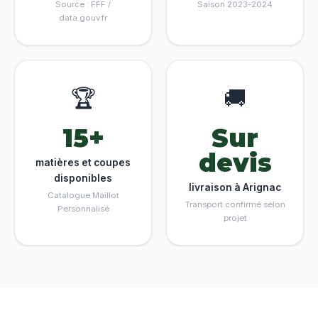
Source : FFF /
Saison 2023-2024
data.gouv.fr
🏆
🚚
15+
Sur
devis
matières et coupes
disponibles
livraison à Arignac
Catalogue Maillot
Transport confirmé selon
Personnalisé
projet