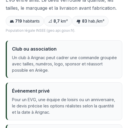
EVG entre amis. Le devis verrouille la quantité, les
tailles, le marquage et la livraison avant fabrication.
👥
719
habitants
📐
8,7
km²
🏘️
83
hab./km²
Population légale INSEE (geo.api.gouv.fr).
Club ou association
Un club à Arignac peut cadrer une commande groupée
avec tailles, numéros, logo, sponsor et réassort
possible en Ariège.
Événement privé
Pour un EVG, une équipe de loisirs ou un anniversaire,
le devis précise les options réalistes selon la quantité
et la date à Arignac.