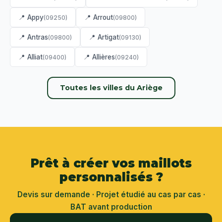
📍 Appy
📍 Arrout
(09250)
(09800)
📍 Antras
📍 Artigat
(09800)
(09130)
📍 Alliat
📍 Allières
(09400)
(09240)
Toutes les villes du Ariège
Prêt à créer vos maillots
personnalisés ?
Devis sur demande · Projet étudié au cas par cas ·
BAT avant production