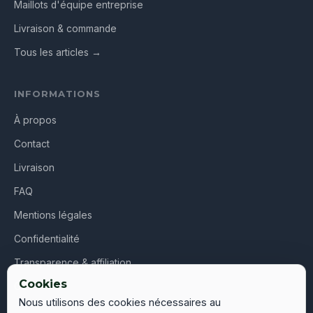
Maillots d'équipe entreprise
Livraison & commande
Tous les articles →
INFORMATIONS
À propos
Contact
Livraison
FAQ
Mentions légales
Confidentialité
Transparence & affiliation
Cookies
CGV
Nous utilisons des cookies nécessaires au