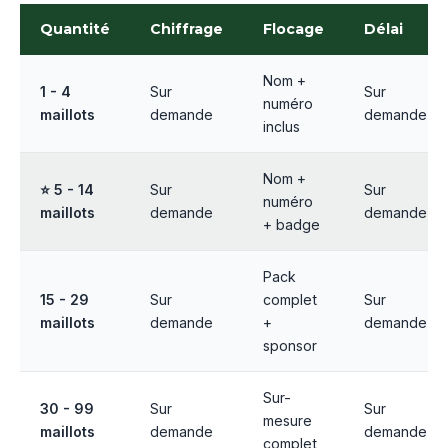
Quantité
Chiffrage
Flocage
Délai
Nom +
1 - 4
Sur
Sur
numéro
maillots
demande
demande
inclus
Nom +
⭐ 5 - 14
Sur
Sur
numéro
maillots
demande
demande
+ badge
Pack
15 - 29
Sur
complet
Sur
maillots
demande
+
demande
sponsor
Sur-
30 - 99
Sur
Sur
mesure
maillots
demande
demande
complet