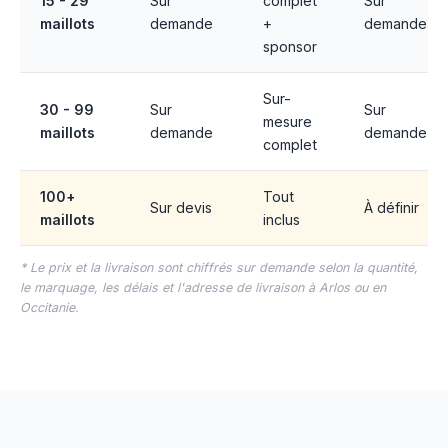
15 - 29
Sur
complet
Sur
maillots
demande
+
demande
sponsor
Sur-
30 - 99
Sur
Sur
mesure
maillots
demande
demande
complet
100+
Tout
Sur devis
À définir
maillots
inclus
* Le prix et la livraison sont chiffrés sur demande selon la quantité,
le marquage, les délais et l'adresse de livraison à Arlos ou en
Occitanie.