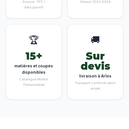
Source : FFF /
Saison 2023-2024
data.gouv.fr
🏆
🚚
15+
Sur
devis
matières et coupes
disponibles
livraison à Arlos
Catalogue Maillot
Transport confirmé selon
Personnalisé
projet