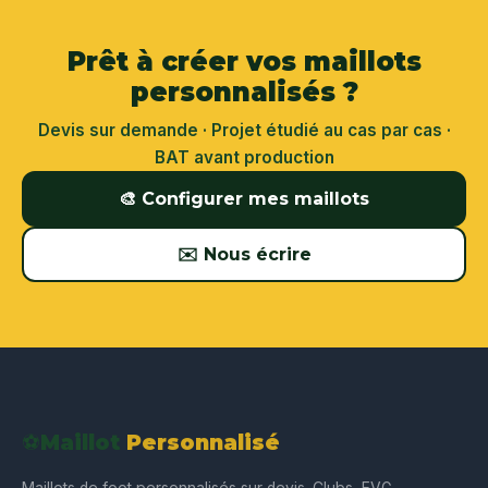
Prêt à créer vos maillots
personnalisés ?
Devis sur demande · Projet étudié au cas par cas ·
BAT avant production
🎨 Configurer mes maillots
✉️ Nous écrire
⚽
Maillot
Personnalisé