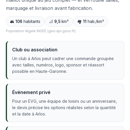
maillot unique au jeu complet — et verrouille tailles,
marquage et livraison avant fabrication.
👥
106
habitants
📐
9,5
km²
🏘️
11
hab./km²
Population légale INSEE (geo.api.gouv.fr).
Club ou association
Un club à Arlos peut cadrer une commande groupée
avec tailles, numéros, logo, sponsor et réassort
possible en Haute-Garonne.
Événement privé
Pour un EVG, une équipe de loisirs ou un anniversaire,
le devis précise les options réalistes selon la quantité
et la date à Arlos.