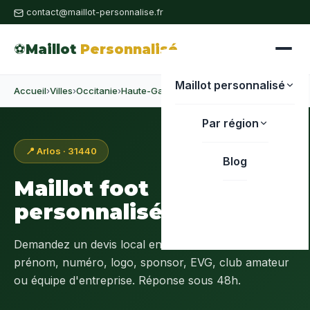
contact@maillot-personnalise.fr
⚽
Maillot
Personnalisé
Maillot personnalisé
Accueil
›
Villes
›
Occitanie
›
Haute-Garonne
›
Arlos
Par région
📍 Arlos · 31440
Blog
Maillot foot
personnalisé à
Arlos
Demandez un devis local en
Haute-Garonne (31)
:
prénom, numéro, logo, sponsor, EVG, club amateur
ou équipe d'entreprise. Réponse sous 48h.