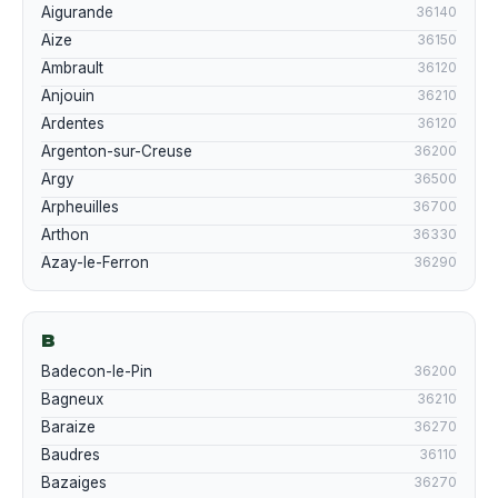
Aigurande
36140
Aize
36150
Ambrault
36120
Anjouin
36210
Ardentes
36120
Argenton-sur-Creuse
36200
Argy
36500
Arpheuilles
36700
Arthon
36330
Azay-le-Ferron
36290
B
Badecon-le-Pin
36200
Bagneux
36210
Baraize
36270
Baudres
36110
Bazaiges
36270