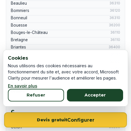
Beaulieu
36310
Bommiers
36120
Bonneuil
36310
Bouesse
36200
Bouges-le-Château
36110
Bretagne
36110
Briantes
36400
Brion
36110
Cookies
Brives
36100
Nous utilisons des cookies nécessaires au
Buxeuil
36150
fonctionnement du site et, avec votre accord, Microsoft
Buxières-d'Aillac
36230
Clarity pour mesurer l'audience et améliorer les pages.
Buzançais
36500
En savoir plus
Bélâbre
36370
Refuser
Accepter
C
Configurer
Ceaulmont
36200
Devis gratuit
Celon
36200