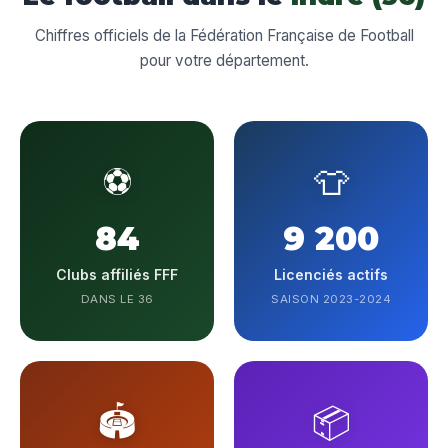
Chiffres officiels de la Fédération Française de Football
pour votre département.
⚽
👕
84
9 200
Clubs affiliés FFF
Licenciés actifs
DANS LE 36
SAISON 2023-2024
🏟️
📦