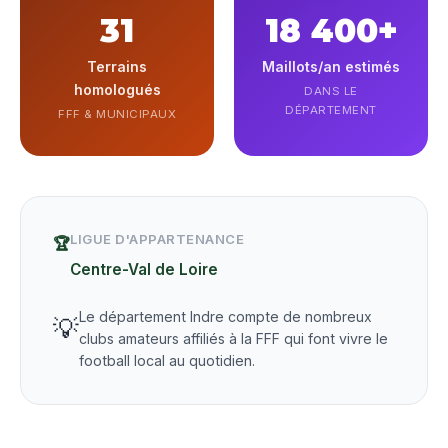
31
18 400+
Terrains
Maillots/an estimés
homologués
DANS LE
DÉPARTEMENT
FFF & MUNICIPAUX
LIGUE D'APPARTENANCE
🏆
Centre-Val de Loire
Le département Indre compte de nombreux
💡
clubs amateurs affiliés à la FFF qui font vivre le
football local au quotidien.