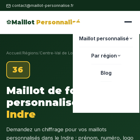
contact@maillot-personnalise.fr
⚽
Maillot
Personnalisé
Maillot personnalisé
Accueil
/
Régions
/
Centre-Val de Loire
/
Indre
Par région
36
Blog
Maillot de foot
personnalisé
Indre
Demandez un chiffrage pour vos maillots
personnalisés dans le Indre : prénom, numéro, logo