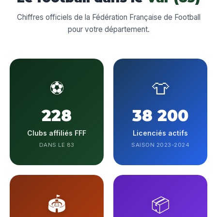
Chiffres officiels de la Fédération Française de Football
pour votre département.
⚽
👕
228
38 200
Clubs affiliés FFF
Licenciés actifs
DANS LE 83
SAISON 2023-2024
🏟️
📦