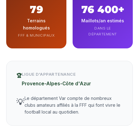
79
76 400+
Terrains
Maillots/an estimés
homologués
DANS LE
DÉPARTEMENT
FFF & MUNICIPAUX
LIGUE D'APPARTENANCE
🏆
Provence-Alpes-Côte d'Azur
Le département Var compte de nombreux
💡
clubs amateurs affiliés à la FFF qui font vivre le
football local au quotidien.