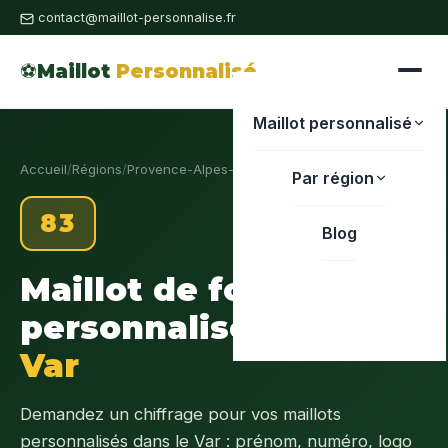
contact@maillot-personnalise.fr
⚽
Maillot
Personnalisé
Maillot personnalisé
Accueil
/
Régions
/
Provence-Alpes-Côte d'Azur
/
Var
Par région
83
Blog
Maillot de foot
personnalisé
Var
Demandez un chiffrage pour vos maillots
personnalisés dans le Var : prénom, numéro, logo