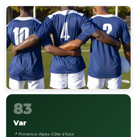
83
Var
📍 Provence-Alpes-Côte d'Azur