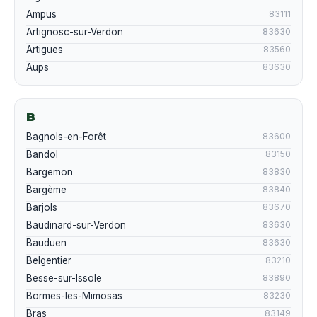
Ampus
83111
Artignosc-sur-Verdon
83630
Artigues
83560
Aups
83630
B
Bagnols-en-Forêt
83600
Bandol
83150
Bargemon
83830
Bargème
83840
Barjols
83670
Baudinard-sur-Verdon
83630
Bauduen
83630
Belgentier
83210
Besse-sur-Issole
83890
Bormes-les-Mimosas
83230
Bras
83149