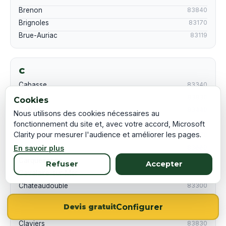
Brenon
83840
Brignoles
83170
Brue-Auriac
83119
C
Cabasse
83340
Callas
83830
Cookies
Callian
83440
Nous utilisons des cookies nécessaires au
Camps-la-Source
83170
fonctionnement du site et, avec votre accord, Microsoft
Clarity pour mesurer l'audience et améliorer les pages.
Carcès
83570
Carnoules
83660
En savoir plus
Carqueiranne
83320
Refuser
Accepter
Cavalaire-sur-Mer
83240
Châteaudouble
83300
Châteauvert
83670
Configurer
Devis gratuit
Châteauvieux
83840
Claviers
83830