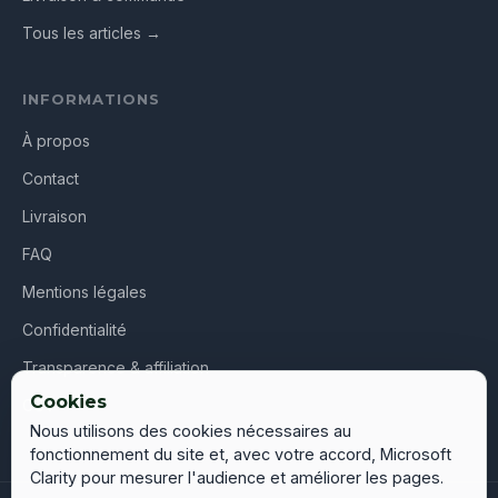
Tous les articles →
INFORMATIONS
À propos
Contact
Livraison
FAQ
Mentions légales
Confidentialité
Transparence & affiliation
Cookies
CGV
Nous utilisons des cookies nécessaires au
fonctionnement du site et, avec votre accord, Microsoft
Clarity pour mesurer l'audience et améliorer les pages.