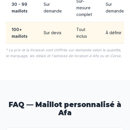
Sur-
30 - 99
Sur
Sur
mesure
maillots
demande
demande
complet
100+
Tout
Sur devis
À définir
maillots
inclus
* Le prix et la livraison sont chiffrés sur demande selon la quantité,
le marquage, les délais et l'adresse de livraison à Afa ou en Corse.
FAQ — Maillot personnalisé à
Afa