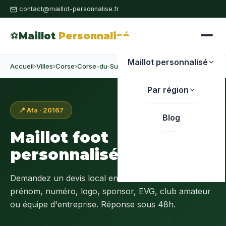
contact@maillot-personnalise.fr
⚽
Maillot
Personnalisé
Maillot personnalisé
Accueil
›
Villes
›
Corse
›
Corse-du-Sud
›
Afa
Par région
📍 Afa · 20167
Blog
Maillot foot
personnalisé à
Afa
Demandez un devis local en
Corse-du-Sud (2A)
:
prénom, numéro, logo, sponsor, EVG, club amateur
ou équipe d'entreprise. Réponse sous 48h.