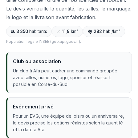
taille compte de l'ordre de 108 licenciés de football.
Le devis verrouille la quantité, les tailles, le marquage,
le logo et la livraison avant fabrication.
👥
3 350
habitants
📐
11,9
km²
🏘️
282
hab./km²
Population légale INSEE (geo.api.gouv.fr).
Club ou association
Un club à Afa peut cadrer une commande groupée
avec tailles, numéros, logo, sponsor et réassort
possible en Corse-du-Sud.
Événement privé
Pour un EVG, une équipe de loisirs ou un anniversaire,
le devis précise les options réalistes selon la quantité
et la date à Afa.