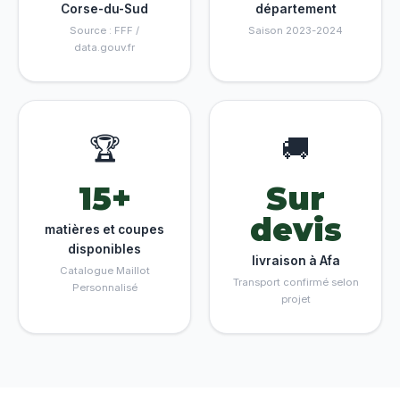
Corse-du-Sud
département
Source : FFF /
Saison 2023-2024
data.gouv.fr
🏆
🚚
15+
Sur
devis
matières et coupes
disponibles
livraison à Afa
Catalogue Maillot
Transport confirmé selon
Personnalisé
projet