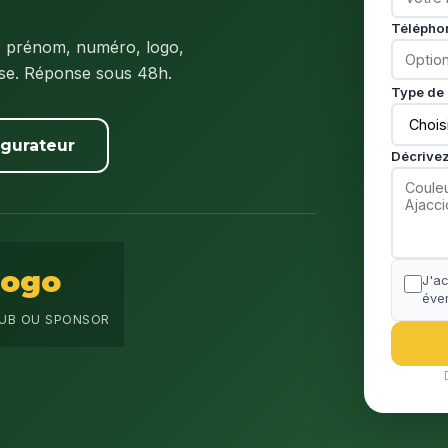
Télépho
: prénom, numéro, logo,
ise. Réponse sous 48h.
Type de 
igurateur
Décrivez
Logo
J'a
éven
UB OU SPONSOR