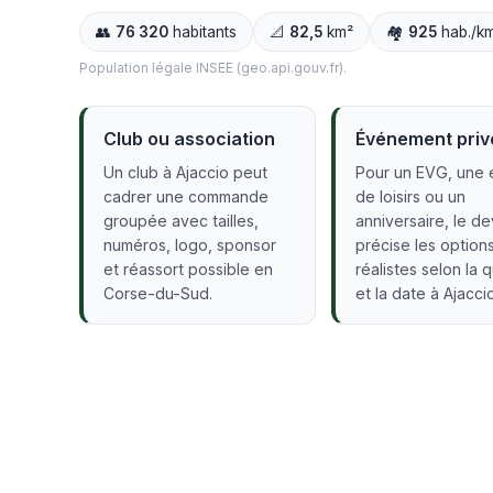
👥
76 320
habitants
📐
82,5
km²
🏘️
925
hab./k
Population légale INSEE (geo.api.gouv.fr).
Club ou association
Événement priv
Un club à Ajaccio peut
Pour un EVG, une 
cadrer une commande
de loisirs ou un
groupée avec tailles,
anniversaire, le de
numéros, logo, sponsor
précise les option
et réassort possible en
réalistes selon la 
Corse-du-Sud.
et la date à Ajaccio