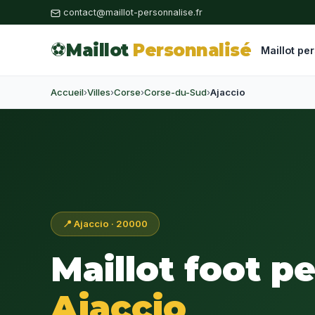
contact@maillot-personnalise.fr
⚽
Maillot
Personnalisé
Maillot pe
Accueil
›
Villes
›
Corse
›
Corse-du-Sud
›
Ajaccio
📍 Ajaccio · 20000
Maillot foot p
Ajaccio