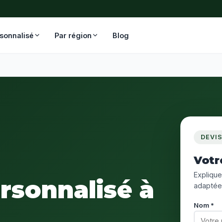
rsonnalisé
Par région
Blog
DEVI
Votr
Expliquez
ersonnalisé à
adaptée
Nom *