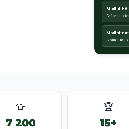
Maillot EV
Créer une t
Maillot en
Ajouter logo,
👕
🏆
7 200
15+