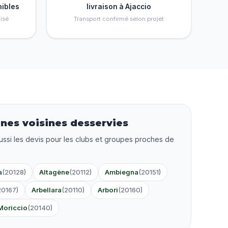
nibles
livraison à Ajaccio
isé
Transport confirmé selon projet
es voisines desservies
ussi les devis pour les clubs et groupes proches de
a
(20128)
Altagène
(20112)
Ambiegna
(20151)
20167)
Arbellara
(20110)
Arbori
(20160)
Moriccio
(20140)