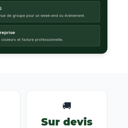
G
enue de groupe pour un week-end ou événement.
treprise
 couleurs et facture professionnelle.
🚚
Sur devis