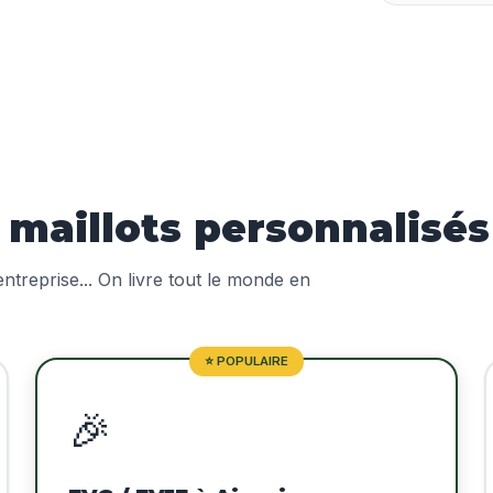
aillots personnalisés 
treprise... On livre tout le monde en
⭐ POPULAIRE
🎉