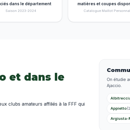
nciés dans le département
matières et coupes dispo
Saison 2023-2024
Catalogue Maillot Personnal
Commun
o et dans le
On étudie a
Ajaccio.
Albitrecci
 clubs amateurs affiliés à la FFF qui
Appietto
(
Argiusta-