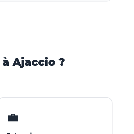
à Ajaccio ?
💼