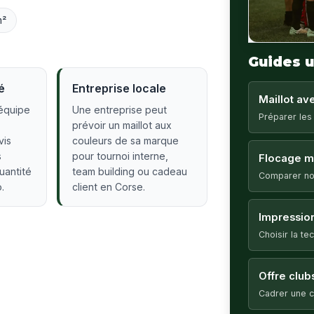
m²
Guides u
é
Entreprise locale
Maillot a
équipe
Une entreprise peut
Préparer les
prévoir un maillot aux
vis
couleurs de sa marque
s
pour tournoi interne,
Flocage ma
quantité
team building ou cadeau
Comparer no
.
client en Corse.
Impression
Choisir la t
Offre club
Cadrer une c