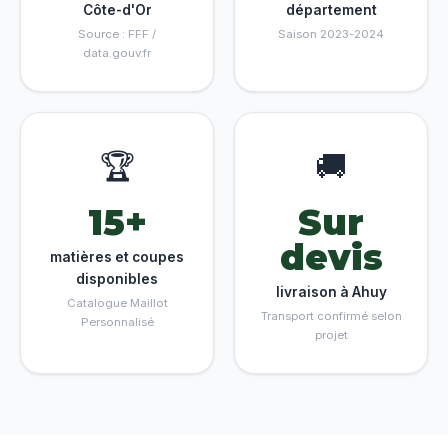
Côte-d'Or
département
Source : FFF /
Saison 2023-2024
data.gouv.fr
🏆
🚚
15+
Sur
devis
matières et coupes
disponibles
livraison à Ahuy
Catalogue Maillot
Transport confirmé selon
Personnalisé
projet