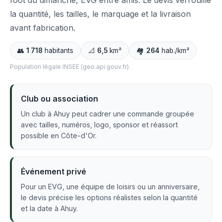
foot du dimanche, EVG entre amis. Le devis verrouille
la quantité, les tailles, le marquage et la livraison
avant fabrication.
👥
1 718
habitants
📐
6,5
km²
🏘️
264
hab./km²
Population légale INSEE (geo.api.gouv.fr).
Club ou association
Un club à Ahuy peut cadrer une commande groupée
avec tailles, numéros, logo, sponsor et réassort
possible en Côte-d'Or.
Événement privé
Pour un EVG, une équipe de loisirs ou un anniversaire,
le devis précise les options réalistes selon la quantité
et la date à Ahuy.