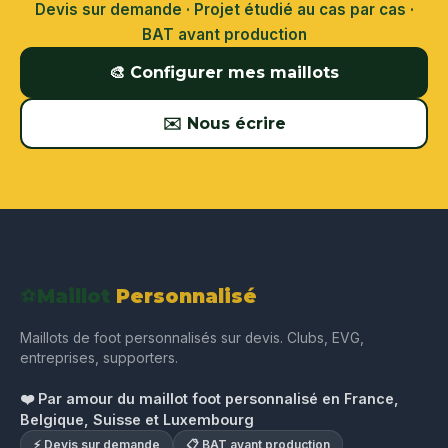
Devis sur demande · Projet étudié au cas par cas ·
BAT avant production
🎨 Configurer mes maillots
✉️ Nous écrire
⚽
Maillot
Personnalisé
Maillots de foot personnalisés sur devis. Clubs, EVG,
entreprises, supporters.
❤️ Par amour du maillot foot personnalisé en France,
Belgique, Suisse et Luxembourg
⚡ Devis sur demande
📋 BAT avant production