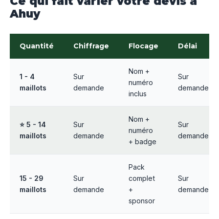
Ce qui fait varier votre devis à
Ahuy
Quantité
Chiffrage
Flocage
Délai
Nom +
1 - 4
Sur
Sur
numéro
maillots
demande
demande
inclus
Nom +
⭐ 5 - 14
Sur
Sur
numéro
maillots
demande
demande
+ badge
Pack
15 - 29
Sur
complet
Sur
maillots
demande
+
demande
sponsor