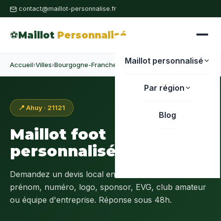
contact@maillot-personnalise.fr
⚽
Maillot
Personnalisé
Maillot personnalisé
Accueil
›
Villes
›
Bourgogne-Franche-Comté
›
Côte-d'Or
›
Ahuy
Par région
📍 Ahuy · 21121
Blog
Maillot foot
personnalisé à
Ahuy
Demandez un devis local en
Côte-d'Or (21)
:
prénom, numéro, logo, sponsor, EVG, club amateur
ou équipe d'entreprise. Réponse sous 48h.