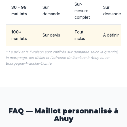
Sur-
30 - 99
Sur
Sur
mesure
maillots
demande
demande
complet
100+
Tout
Sur devis
À définir
maillots
inclus
* Le prix et la livraison sont chiffrés sur demande selon la quantité,
le marquage, les délais et l'adresse de livraison à Ahuy ou en
Bourgogne-Franche-Comté.
FAQ — Maillot personnalisé à
Ahuy