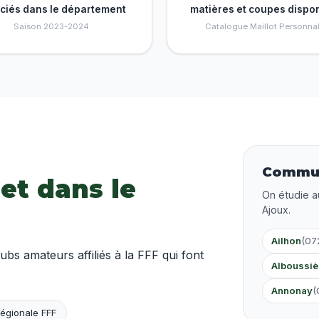
nciés dans le département
matières et coupes dispo
Saison 2023-2024
Catalogue Maillot Personnal
Commun
 et dans le
On étudie a
Ajoux.
Ailhon
(07
 amateurs affiliés à la FFF qui font
Alboussiè
Annonay
(
égionale FFF