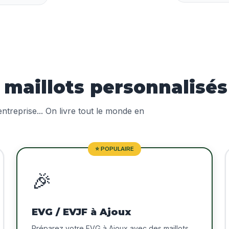
aillots personnalisés
treprise... On livre tout le monde en
⭐ POPULAIRE
🎉
EVG / EVJF à Ajoux
Préparez votre EVG à Ajoux avec des maillots