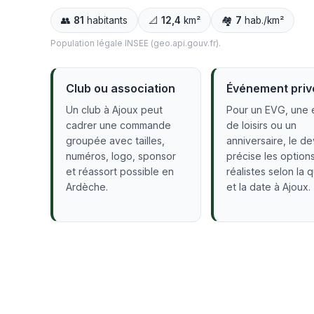
👥
81
habitants
📐
12,4
km²
🏘️
7
hab./km²
Population légale INSEE (geo.api.gouv.fr).
Club ou association
Événement priv
Un club à Ajoux peut
Pour un EVG, une 
cadrer une commande
de loisirs ou un
groupée avec tailles,
anniversaire, le de
numéros, logo, sponsor
précise les option
et réassort possible en
réalistes selon la 
Ardèche.
et la date à Ajoux.