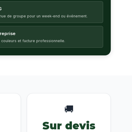
G
enue de groupe pour un week-end ou événement.
treprise
 couleurs et facture professionnelle.
🚚
Sur devis