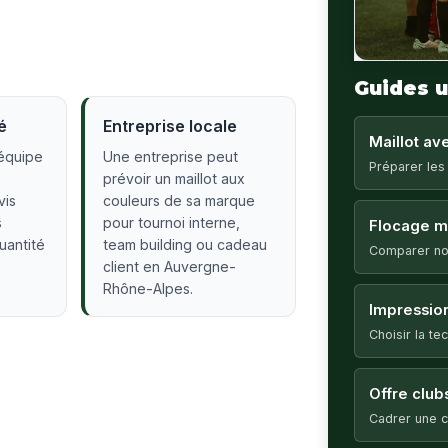
Guides u
é
Entreprise locale
Maillot a
équipe
Une entreprise peut
Préparer les
prévoir un maillot aux
vis
couleurs de sa marque
s
pour tournoi interne,
Flocage ma
quantité
team building ou cadeau
Comparer no
client en Auvergne-
Rhône-Alpes.
Impression
Choisir la t
Offre club
Cadrer une c