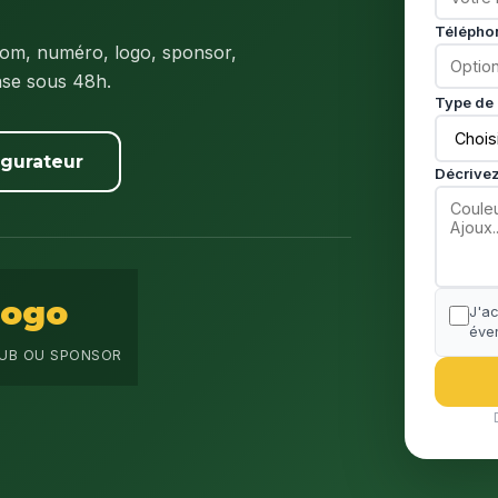
Télépho
om, numéro, logo, sponsor,
nse sous 48h.
Type de 
igurateur
Décrivez
Logo
J'a
éven
UB OU SPONSOR