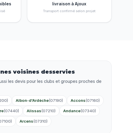
nibles
livraison à Ajoux
isé
Transport confirmé selon projet
es voisines desservies
ussi les devis pour les clubs et groupes proches de
200)
Albon-d'Ardèche
(07190)
Accons
(07160)
re
(07440)
Alissas
(07210)
Andance
(07340)
07100)
Arcens
(07310)