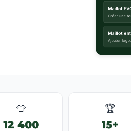
Maillot EV
Créer une t
Maillot en
Ajouter logo,
👕
🏆
12 400
15+