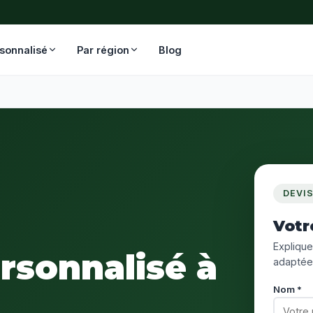
rsonnalisé
Par région
Blog
DEVI
Votr
Expliquez
ersonnalisé à
adaptée
Nom *