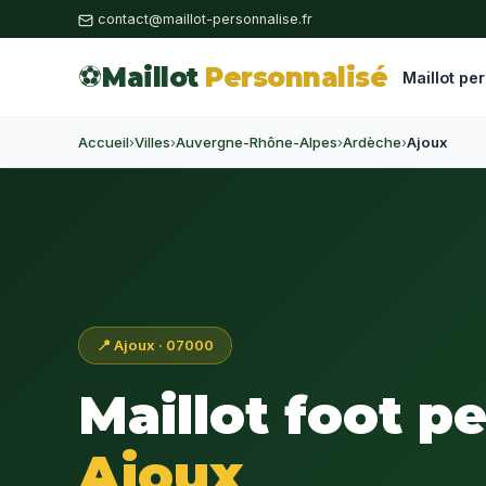
contact@maillot-personnalise.fr
⚽
Maillot
Personnalisé
Maillot pe
Accueil
›
Villes
›
Auvergne-Rhône-Alpes
›
Ardèche
›
Ajoux
📍 Ajoux · 07000
Maillot foot p
Ajoux