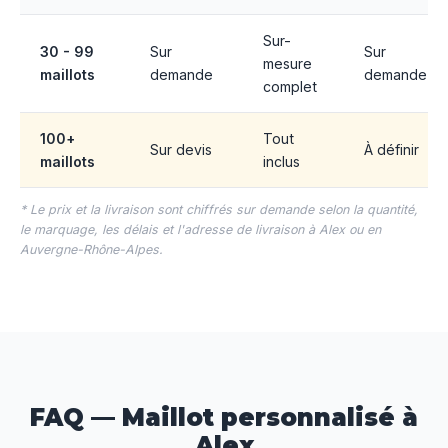
Sur-
30 - 99
Sur
Sur
mesure
maillots
demande
demande
complet
100+
Tout
Sur devis
À définir
maillots
inclus
* Le prix et la livraison sont chiffrés sur demande selon la quantité,
le marquage, les délais et l'adresse de livraison à Alex ou en
Auvergne-Rhône-Alpes.
FAQ — Maillot personnalisé à
Alex