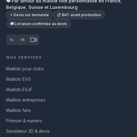
❤️ Par amour du maillot foot personnalisé en France,
Belgique, Suisse et Luxembourg
⚡ Devis sur demande
📋 BAT avant production
🚚 Livraison confirmée au devis
IG
FB
NOS SERVICES
Maillots pour clubs
Maillots EVG
Maillots EVJF
Maillots entreprises
Maillots fans
Prénom & numéro
Simulateur 3D & devis