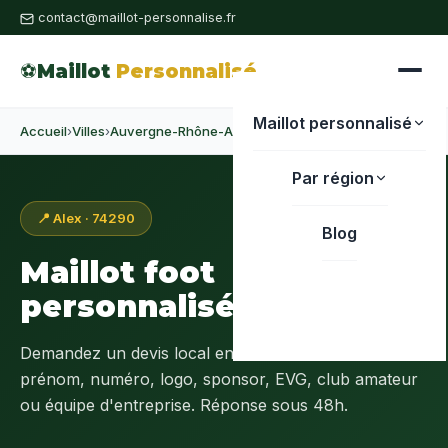
contact@maillot-personnalise.fr
⚽
Maillot
Personnalisé
Maillot personnalisé
Accueil
›
Villes
›
Auvergne-Rhône-Alpes
›
Haute-Savoie
›
Alex
Par région
📍 Alex · 74290
Blog
Maillot foot
personnalisé à
Alex
Demandez un devis local en
Haute-Savoie (74)
:
prénom, numéro, logo, sponsor, EVG, club amateur
ou équipe d'entreprise. Réponse sous 48h.