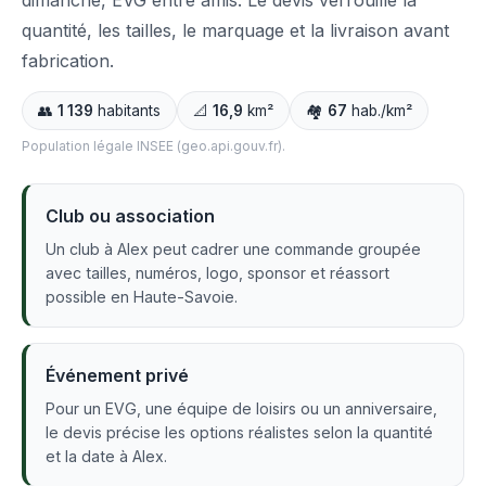
dimanche, EVG entre amis. Le devis verrouille la
quantité, les tailles, le marquage et la livraison avant
fabrication.
👥
1 139
habitants
📐
16,9
km²
🏘️
67
hab./km²
Population légale INSEE (geo.api.gouv.fr).
Club ou association
Un club à Alex peut cadrer une commande groupée
avec tailles, numéros, logo, sponsor et réassort
possible en Haute-Savoie.
Événement privé
Pour un EVG, une équipe de loisirs ou un anniversaire,
le devis précise les options réalistes selon la quantité
et la date à Alex.