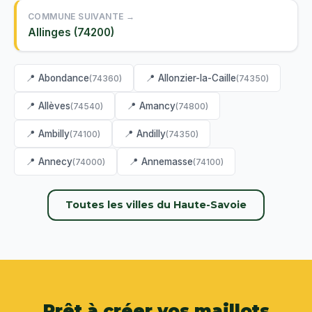
COMMUNE SUIVANTE →
Allinges (74200)
📍 Abondance
📍 Allonzier-la-Caille
(74360)
(74350)
📍 Allèves
📍 Amancy
(74540)
(74800)
📍 Ambilly
📍 Andilly
(74100)
(74350)
📍 Annecy
📍 Annemasse
(74000)
(74100)
Toutes les villes du Haute-Savoie
Prêt à créer vos maillots