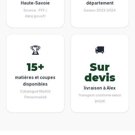
Haute-Savoie
département
Source : FFF /
Saison 2023-2024
data.gouv.fr
🏆
🚚
15+
Sur
devis
matières et coupes
disponibles
livraison à Alex
Catalogue Maillot
Transport confirmé selon
Personnalisé
projet