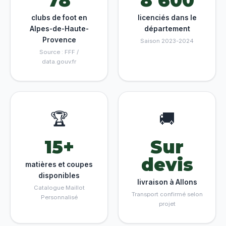
78
8 600
clubs de foot en
licenciés dans le
Alpes-de-Haute-
département
Provence
Saison 2023-2024
Source : FFF /
data.gouv.fr
🏆
🚚
15+
Sur
devis
matières et coupes
disponibles
livraison à Allons
Catalogue Maillot
Transport confirmé selon
Personnalisé
projet