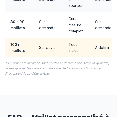
sponsor
Sur-
30 - 99
Sur
Sur
mesure
maillots
demande
demande
complet
100+
Tout
Sur devis
À définir
maillots
inclus
* Le prix et la livraison sont chiffrés sur demande selon la quantité,
le marquage, les délais et l'adresse de livraison à Allons ou en
Provence-Alpes-Côte d'Azur.