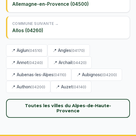
Allemagne-en-Provence (04500)
COMMUNE SUIVANTE →
Allos (04260)
📍 Aiglun
📍 Angles
(04510)
(04170)
📍 Annot
📍 Archail
(04240)
(04420)
📍 Aubenas-les-Alpes
📍 Aubignosc
(04110)
(04200)
📍 Authon
📍 Auzet
(04200)
(04140)
Toutes les villes du Alpes-de-Haute-
Provence