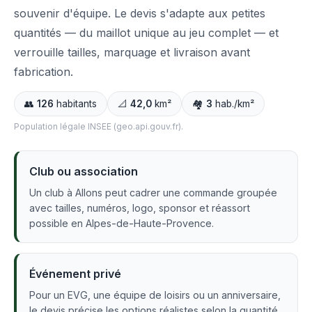
souvenir d'équipe. Le devis s'adapte aux petites
quantités — du maillot unique au jeu complet — et
verrouille tailles, marquage et livraison avant
fabrication.
👥
126
habitants
📐
42,0
km²
🏘️
3
hab./km²
Population légale INSEE (geo.api.gouv.fr).
Club ou association
Un club à Allons peut cadrer une commande groupée
avec tailles, numéros, logo, sponsor et réassort
possible en Alpes-de-Haute-Provence.
Événement privé
Pour un EVG, une équipe de loisirs ou un anniversaire,
le devis précise les options réalistes selon la quantité