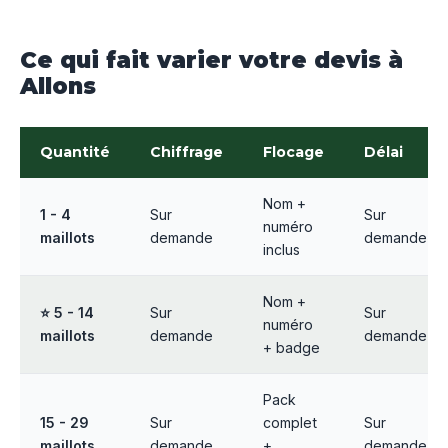
Ce qui fait varier votre devis à
Allons
Quantité
Chiffrage
Flocage
Délai
Nom +
1 - 4
Sur
Sur
numéro
maillots
demande
demande
inclus
Nom +
⭐ 5 - 14
Sur
Sur
numéro
maillots
demande
demande
+ badge
Pack
15 - 29
Sur
complet
Sur
maillots
demande
+
demande