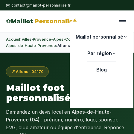
contact@maillot-personnalise.fr
⚽
Maillot
Personnalisé
Maillot personnalisé
Accueil
›
Villes
›
Provence-Alpes-Côte d'Azur
›
Alpes-de-Haute-Provence
›
Allons
Par région
Blog
📍 Allons · 04170
Maillot foot
personnalisé à
Allons
Demandez un devis local en
Alpes-de-Haute-
Provence (04)
: prénom, numéro, logo, sponsor,
EVG, club amateur ou équipe d'entreprise. Réponse