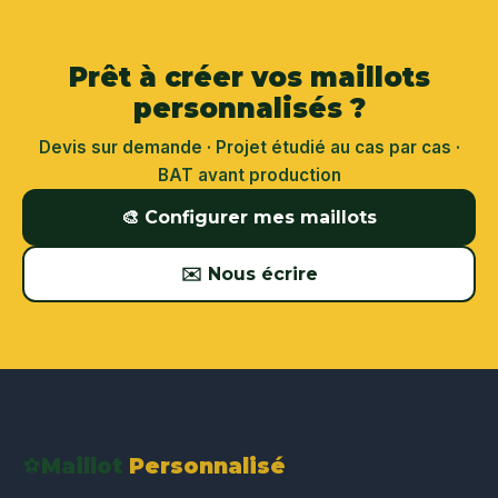
Prêt à créer vos maillots
personnalisés ?
Devis sur demande · Projet étudié au cas par cas ·
BAT avant production
🎨 Configurer mes maillots
✉️ Nous écrire
⚽
Maillot
Personnalisé