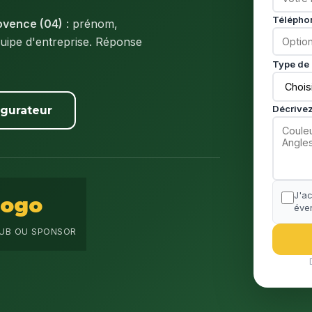
Télépho
ovence (04)
: prénom,
uipe d'entreprise. Réponse
Type de 
Décrivez
igurateur
J'a
Logo
éven
UB OU SPONSOR