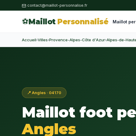
contact@maillot-personnalise.fr
⚽
Maillot
Personnalisé
Maillot pe
Accueil
›
Villes
›
Provence-Alpes-Côte d'Azur
›
Alpes-de-Haut
📍 Angles · 04170
Maillot foot p
Angles