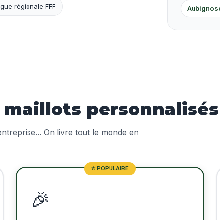
igue régionale FFF
Aubignos
aillots personnalisés
treprise... On livre tout le monde en
⭐ POPULAIRE
🎉