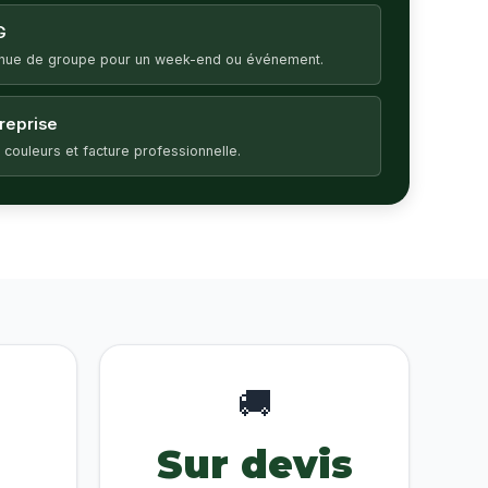
G
enue de groupe pour un week-end ou événement.
treprise
 couleurs et facture professionnelle.
🚚
Sur devis