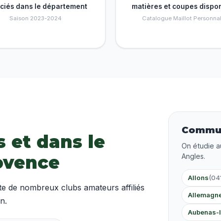
nciés dans le département
matières et coupes dispo
Saison 2023-2024
Catalogue Maillot Personnal
Commun
s et dans le
On étudie a
ovence
Angles.
Allons
(04
 de nombreux clubs amateurs affiliés
Allemagn
n.
Aubenas-l