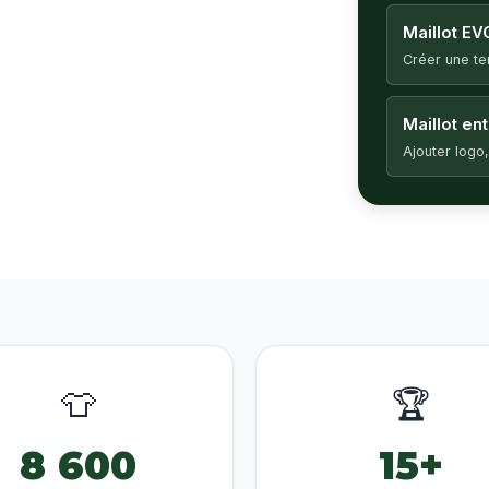
Maillot EV
Créer une t
Maillot en
Ajouter logo,
👕
🏆
8 600
15+