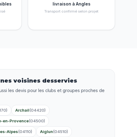
nibles
livraison à Angles
isé
Transport confirmé selon projet
es voisines desservies
ussi les devis pour les clubs et groupes proches de
170)
Archail
(04420)
e-en-Provence
(04500)
es-Alpes
(04110)
Aiglun
(04510)