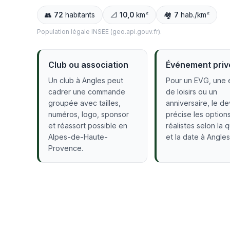
👥
72
habitants
📐
10,0
km²
🏘️
7
hab./km²
Population légale INSEE (geo.api.gouv.fr).
Club ou association
Événement priv
Un club à Angles peut
Pour un EVG, une 
cadrer une commande
de loisirs ou un
groupée avec tailles,
anniversaire, le de
numéros, logo, sponsor
précise les option
et réassort possible en
réalistes selon la 
Alpes-de-Haute-
et la date à Angles
Provence.