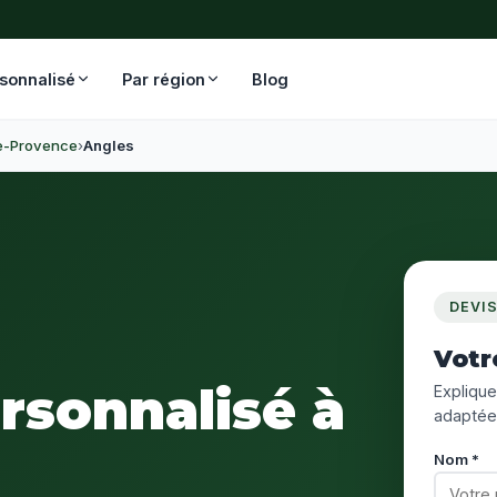
rsonnalisé
Par région
Blog
e-Provence
›
Angles
DEVI
Votr
ersonnalisé à
Expliquez
adaptée
Nom *