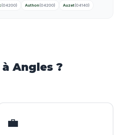
c
(04200)
Authon
(04200)
Auzet
(04140)
 à Angles ?
💼