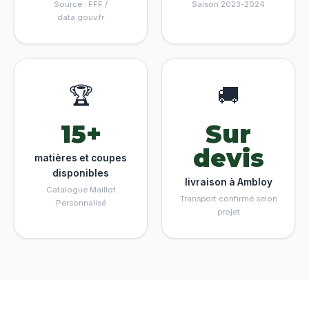
Source : FFF /
Saison 2023-2024
data.gouv.fr
🏆
🚚
15+
Sur
devis
matières et coupes
disponibles
livraison à Ambloy
Catalogue Maillot
Transport confirmé selon
Personnalisé
projet