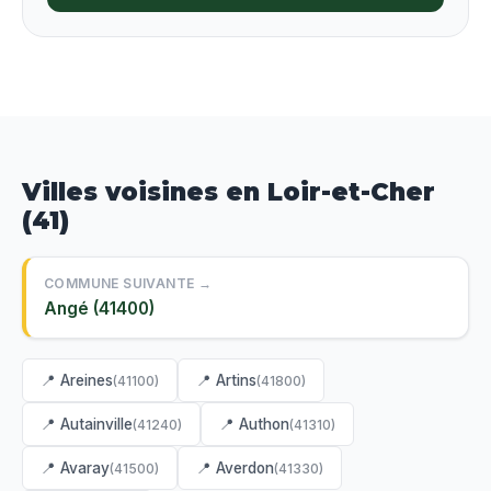
Villes voisines en Loir-et-Cher
(41)
COMMUNE SUIVANTE →
Angé (41400)
📍 Areines
📍 Artins
(41100)
(41800)
📍 Autainville
📍 Authon
(41240)
(41310)
📍 Avaray
📍 Averdon
(41500)
(41330)