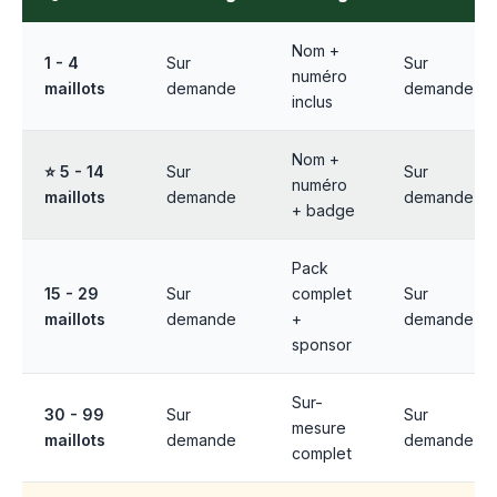
Nom +
1 - 4
Sur
Sur
numéro
maillots
demande
demande
inclus
Nom +
⭐ 5 - 14
Sur
Sur
numéro
maillots
demande
demande
+ badge
Pack
15 - 29
Sur
complet
Sur
maillots
demande
+
demande
sponsor
Sur-
30 - 99
Sur
Sur
mesure
maillots
demande
demande
complet