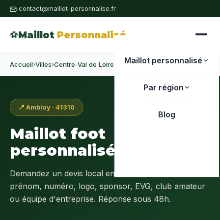
contact@maillot-personnalise.fr
⚽
Maillot
Personnalisé
Maillot personnalisé
Accueil
›
Villes
›
Centre-Val de Loire
›
Loir-et-Cher
›
Ambloy
Par région
📍 Ambloy · 41310
Blog
Maillot foot
personnalisé à
Ambloy
Demandez un devis local en
Loir-et-Cher (41)
:
prénom, numéro, logo, sponsor, EVG, club amateur
ou équipe d'entreprise. Réponse sous 48h.