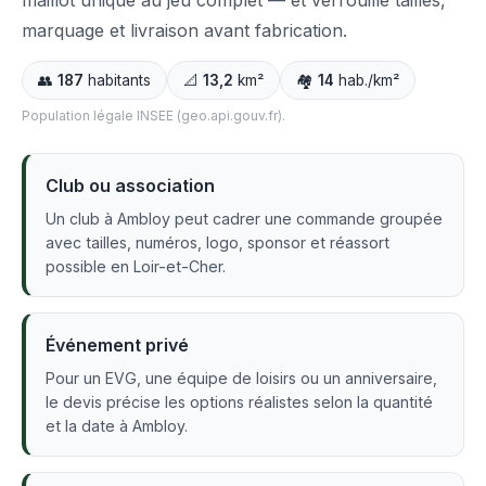
maillot unique au jeu complet — et verrouille tailles,
marquage et livraison avant fabrication.
👥
187
habitants
📐
13,2
km²
🏘️
14
hab./km²
Population légale INSEE (geo.api.gouv.fr).
Club ou association
Un club à Ambloy peut cadrer une commande groupée
avec tailles, numéros, logo, sponsor et réassort
possible en Loir-et-Cher.
Événement privé
Pour un EVG, une équipe de loisirs ou un anniversaire,
le devis précise les options réalistes selon la quantité
et la date à Ambloy.