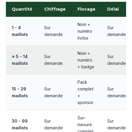
Quantité
Chiffrage
Flocage
Délai
Nom +
1 - 4
Sur
Sur
numéro
maillots
demande
demande
inclus
Nom +
⭐ 5 - 14
Sur
Sur
numéro
maillots
demande
demande
+ badge
Pack
15 - 29
Sur
complet
Sur
maillots
demande
+
demande
sponsor
Sur-
30 - 99
Sur
Sur
mesure
maillots
demande
demande
complet