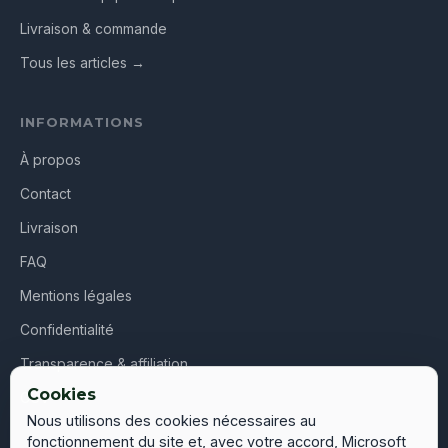
Livraison & commande
Tous les articles →
INFORMATIONS
À propos
Contact
Livraison
FAQ
Mentions légales
Confidentialité
Transparence & affiliation
Cookies
CGV
Nous utilisons des cookies nécessaires au
fonctionnement du site et, avec votre accord, Microsoft