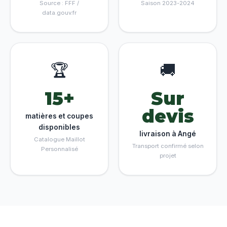
Source : FFF /
Saison 2023-2024
data.gouv.fr
🏆
🚚
15+
Sur
devis
matières et coupes
disponibles
livraison à Angé
Catalogue Maillot
Transport confirmé selon
Personnalisé
projet