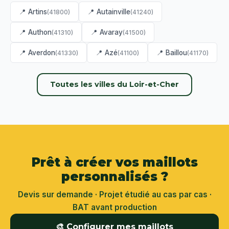
📍 Artins
📍 Autainville
(41800)
(41240)
📍 Authon
📍 Avaray
(41310)
(41500)
📍 Averdon
📍 Azé
📍 Baillou
(41330)
(41100)
(41170)
Toutes les villes du Loir-et-Cher
Prêt à créer vos maillots
personnalisés ?
Devis sur demande · Projet étudié au cas par cas ·
BAT avant production
🎨 Configurer mes maillots