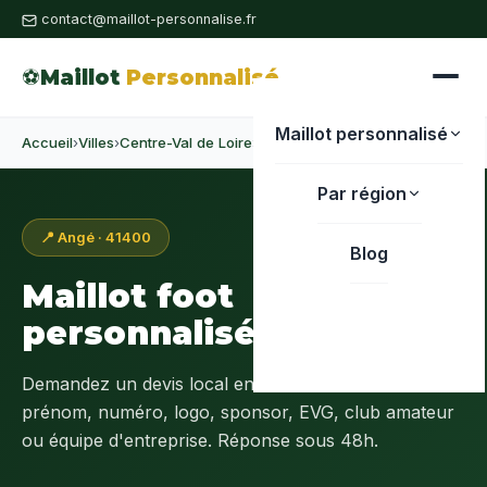
contact@maillot-personnalise.fr
⚽
Maillot
Personnalisé
Maillot personnalisé
Accueil
›
Villes
›
Centre-Val de Loire
›
Loir-et-Cher
›
Angé
Par région
📍 Angé · 41400
Blog
Maillot foot
personnalisé à
Angé
Demandez un devis local en
Loir-et-Cher (41)
:
prénom, numéro, logo, sponsor, EVG, club amateur
ou équipe d'entreprise. Réponse sous 48h.