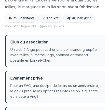
EVG entre amis. Le devis verrouille la quantité, les
tailles, le marquage et la livraison avant fabrication.
👥
795
habitants
📐
17,4
km²
🏘️
46
hab./km²
Population légale INSEE (geo.api.gouv.fr).
Club ou association
Un club à Angé peut cadrer une commande groupée
avec tailles, numéros, logo, sponsor et réassort
possible en Loir-et-Cher.
Événement privé
Pour un EVG, une équipe de loisirs ou un anniversaire,
le devis précise les options réalistes selon la quantité
et la date à Angé.