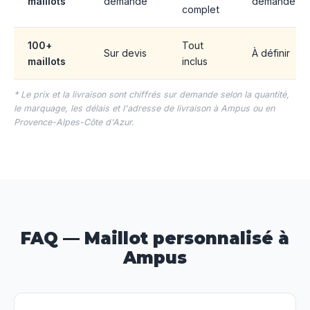
maillots
demande
demande
complet
100+
Tout
Sur devis
À définir
maillots
inclus
* Le prix et la livraison sont chiffrés sur demande selon la quantité,
le marquage, les délais et l'adresse de livraison à Ampus ou en
Provence-Alpes-Côte d'Azur.
FAQ — Maillot personnalisé à
Ampus