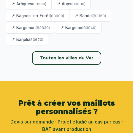
📍 Artigues
📍 Aups
(83560)
(83630)
📍 Bagnols-en-Forêt
📍 Bandol
(83600)
(83150)
📍 Bargemon
📍 Bargème
(83830)
(83840)
📍 Barjols
(83670)
Toutes les villes du Var
Prêt à créer vos maillots
personnalisés ?
Devis sur demande · Projet étudié au cas par cas ·
BAT avant production