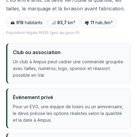
EVG entre amis. Le devis verrouille la quantité, les
tailles, le marquage et la livraison avant fabrication.
👥
919
habitants
📐
83,7
km²
🏘️
11
hab./km²
Population légale INSEE (geo.api.gouv.fr).
Club ou association
Un club à Ampus peut cadrer une commande groupée
avec tailles, numéros, logo, sponsor et réassort
possible en Var.
Événement privé
Pour un EVG, une équipe de loisirs ou un anniversaire,
le devis précise les options réalistes selon la quantité
et la date à Ampus.