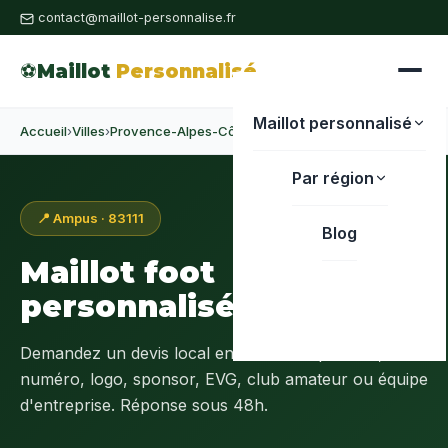
contact@maillot-personnalise.fr
⚽
Maillot
Personnalisé
Maillot personnalisé
Accueil
›
Villes
›
Provence-Alpes-Côte d'Azur
›
Var
›
Ampus
Par région
📍 Ampus · 83111
Blog
Maillot foot
personnalisé à
Ampus
Demandez un devis local en
Var (83)
: prénom,
numéro, logo, sponsor, EVG, club amateur ou équipe
d'entreprise. Réponse sous 48h.