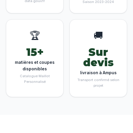
data.gouv.fr
Saison 2023-2024
🏆
🚚
15+
Sur
devis
matières et coupes
disponibles
livraison à Ampus
Catalogue Maillot
Transport confirmé selon
Personnalisé
projet