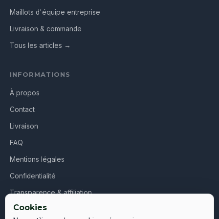
Maillots d'équipe entreprise
Livraison & commande
Tous les articles →
INFORMATIONS
À propos
Contact
Livraison
FAQ
Mentions légales
Confidentialité
Transparence & affiliation
Cookies
CGV